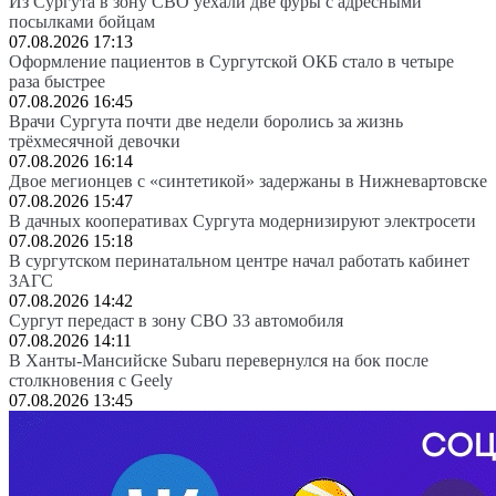
Из Сургута в зону СВО уехали две фуры с адресными
посылками бойцам
07.08.2026 17:13
Оформление пациентов в Сургутской ОКБ стало в четыре
раза быстрее
07.08.2026 16:45
Врачи Сургута почти две недели боролись за жизнь
трёхмесячной девочки
07.08.2026 16:14
Двое мегионцев с «синтетикой» задержаны в Нижневартовске
07.08.2026 15:47
В дачных кооперативах Сургута модернизируют электросети
07.08.2026 15:18
В сургутском перинатальном центре начал работать кабинет
ЗАГС
07.08.2026 14:42
Сургут передаст в зону СВО 33 автомобиля
07.08.2026 14:11
В Ханты-Мансийске Subaru перевернулся на бок после
столкновения с Geely
07.08.2026 13:45