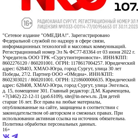
"Сетевое издание "ОМЕДИА!". Зарегистрировано
Федеральной службой по надзору в сфере связи,
информационных технологий и массовых коммуникаций.
Регистрационный номер Эл № ФС77-83364 от 03 июня 2022 г.
Учредитель ООО ТРК «Сургутинтерновости». ИНН/КПП:
8602276120 / 860201001. ОГРН: 1178617004257. Юридический
адрес: 628403, ХМАО-Югра, город Сургут, улица 30 лет
Победы, 27/2. Партнер ООО «ОМедиа». ИНН/КПП:
8602303021 / 860201001. ОГРН: 1218600006635. Юридический
адрес: 628408, ХМАО-Югра, город Сургут, улица Энгельса,
д. 15, помещение 301. Главный редактор: Д.М. Караченцева,
+7(3462) 22-12-11 (доб.6109), site@in-news.ru. Для детей
старше 16 лет. Все права на любые материалы,
опубликованные на сайте, защищены в соответствии с
законодательством об авторском и смежных правах. При
использовании активная ссылка на источник обязательна.
Политика обработки персональных данных.
16+