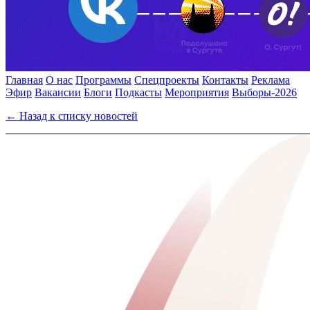
Главная
О нас
Программы
Спецпроекты
Контакты
Реклама
Эфир
Вакансии
Блоги
Подкасты
Мероприятия
Выборы-2026
← Назад к списку новостей