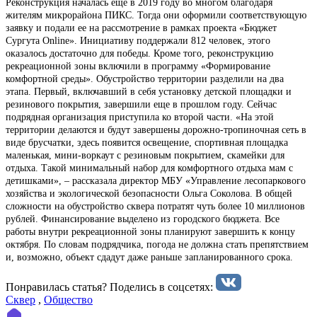
Реконструкция началась еще в 2019 году во многом благодаря
жителям микрорайона ПИКС. Тогда они оформили соответствующую
заявку и подали ее на рассмотрение в рамках проекта «Бюджет
Сургута Online». Инициативу поддержали 812 человек, этого
оказалось достаточно для победы. Кроме того, реконструкцию
рекреационной зоны включили в программу «Формирование
комфортной среды». Обустройство территории разделили на два
этапа. Первый, включавший в себя установку детской площадки и
резинового покрытия, завершили еще в прошлом году. Сейчас
подрядная организация приступила ко второй части. «На этой
территории делаются и будут завершены дорожно-тропиночная сеть в
виде брусчатки, здесь появится освещение, спортивная площадка
маленькая, мини-воркаут с резиновым покрытием, скамейки для
отдыха. Такой минимальный набор для комфортного отдыха мам с
детишками», – рассказала директор МБУ «Управление лесопаркового
хозяйства и экологической безопасности Ольга Соколова. В общей
сложности на обустройство сквера потратят чуть более 10 миллионов
рублей. Финансирование выделено из городского бюджета. Все
работы внутри рекреационной зоны планируют завершить к концу
октября. По словам подрядчика, погода не должна стать препятствием
и, возможно, объект сдадут даже раньше запланированного срока.
Понравилась статья? Поделиcь в соцсетях:
Сквер
,
Общество