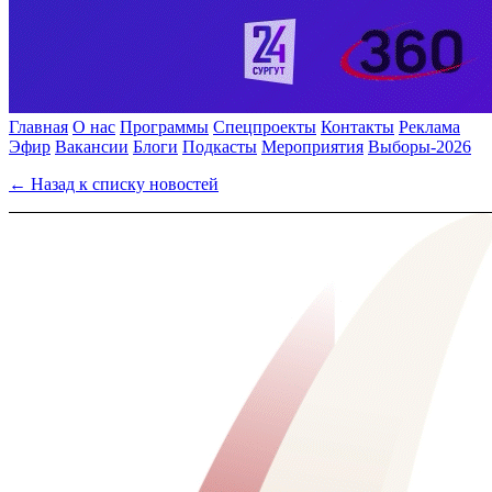
Главная
О нас
Программы
Спецпроекты
Контакты
Реклама
Эфир
Вакансии
Блоги
Подкасты
Мероприятия
Выборы-2026
← Назад к списку новостей