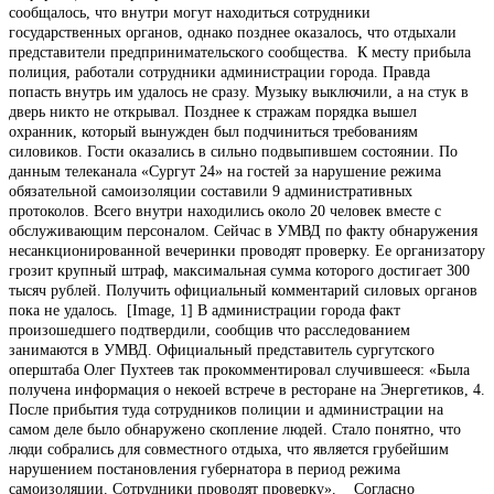
сообщалось, что внутри могут находиться сотрудники
государственных органов, однако позднее оказалось, что отдыхали
представители предпринимательского сообщества. К месту прибыла
полиция, работали сотрудники администрации города. Правда
попасть внутрь им удалось не сразу. Музыку выключили, а на стук в
дверь никто не открывал. Позднее к стражам порядка вышел
охранник, который вынужден был подчиниться требованиям
силовиков. Гости оказались в сильно подвыпившем состоянии. По
данным телеканала «Сургут 24» на гостей за нарушение режима
обязательной самоизоляции составили 9 административных
протоколов. Всего внутри находились около 20 человек вместе с
обслуживающим персоналом. Сейчас в УМВД по факту обнаружения
несанкционированной вечеринки проводят проверку. Ее организатору
грозит крупный штраф, максимальная сумма которого достигает 300
тысяч рублей. Получить официальный комментарий силовых органов
пока не удалось. [Image, 1] В администрации города факт
произошедшего подтвердили, сообщив что расследованием
занимаются в УМВД. Официальный представитель сургутского
оперштаба Олег Пухтеев так прокомментировал случившееся: «Была
получена информация о некоей встрече в ресторане на Энергетиков, 4.
После прибытия туда сотрудников полиции и администрации на
самом деле было обнаружено скопление людей. Стало понятно, что
люди собрались для совместного отдыха, что является грубейшим
нарушением постановления губернатора в период режима
самоизоляции. Сотрудники проводят проверку». Согласно