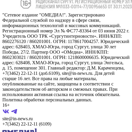
"Сетевое издание "ОМЕДИА!". Зарегистрировано
Федеральной службой по надзору в сфере связи,
информационных технологий и массовых коммуникаций.
Регистрационный номер Эл № ФС77-83364 от 03 июня 2022 г.
Учредитель ООО ТРК «Сургутинтерновости». ИНН/КПП:
8602276120 / 860201001. ОГРН: 1178617004257. Юридический
адрес: 628403, ХМАО-Югра, город Сургут, улица 30 лет
Победы, 27/2. Партнер ООО «ОМедиа». ИНН/КПП:
8602303021 / 860201001. ОГРН: 1218600006635. Юридический
адрес: 628408, ХМАО-Югра, город Сургут, улица Энгельса,
д. 15, помещение 301. Главный редактор: Д.М. Караченцева,
+7(3462) 22-12-11 (доб.6109), site@in-news.ru. Для детей
старше 16 лет. Все права на любые материалы,
опубликованные на сайте, защищены в соответствии с
законодательством об авторском и смежных правах. При
использовании активная ссылка на источник обязательна.
Политика обработки персональных данных.
16+
site@in-news.ru
+7(3462) 22-12-11 (6109)