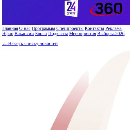
Главная
О нас
Программы
Спецпроекты
Контакты
Реклама
Эфир
Вакансии
Блоги
Подкасты
Мероприятия
Выборы-2026
← Назад к списку новостей