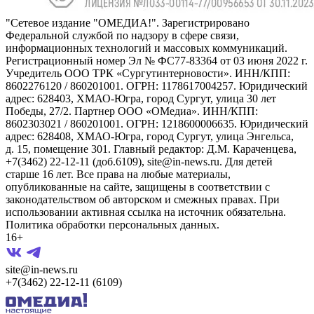
"Сетевое издание "ОМЕДИА!". Зарегистрировано
Федеральной службой по надзору в сфере связи,
информационных технологий и массовых коммуникаций.
Регистрационный номер Эл № ФС77-83364 от 03 июня 2022 г.
Учредитель ООО ТРК «Сургутинтерновости». ИНН/КПП:
8602276120 / 860201001. ОГРН: 1178617004257. Юридический
адрес: 628403, ХМАО-Югра, город Сургут, улица 30 лет
Победы, 27/2. Партнер ООО «ОМедиа». ИНН/КПП:
8602303021 / 860201001. ОГРН: 1218600006635. Юридический
адрес: 628408, ХМАО-Югра, город Сургут, улица Энгельса,
д. 15, помещение 301. Главный редактор: Д.М. Караченцева,
+7(3462) 22-12-11 (доб.6109), site@in-news.ru. Для детей
старше 16 лет. Все права на любые материалы,
опубликованные на сайте, защищены в соответствии с
законодательством об авторском и смежных правах. При
использовании активная ссылка на источник обязательна.
Политика обработки персональных данных.
16+
site@in-news.ru
+7(3462) 22-12-11 (6109)