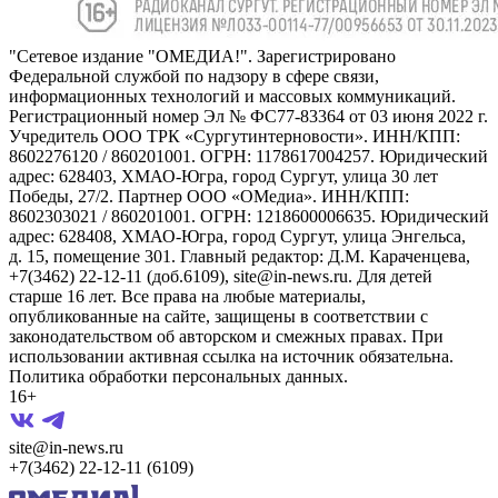
"Сетевое издание "ОМЕДИА!". Зарегистрировано
Федеральной службой по надзору в сфере связи,
информационных технологий и массовых коммуникаций.
Регистрационный номер Эл № ФС77-83364 от 03 июня 2022 г.
Учредитель ООО ТРК «Сургутинтерновости». ИНН/КПП:
8602276120 / 860201001. ОГРН: 1178617004257. Юридический
адрес: 628403, ХМАО-Югра, город Сургут, улица 30 лет
Победы, 27/2. Партнер ООО «ОМедиа». ИНН/КПП:
8602303021 / 860201001. ОГРН: 1218600006635. Юридический
адрес: 628408, ХМАО-Югра, город Сургут, улица Энгельса,
д. 15, помещение 301. Главный редактор: Д.М. Караченцева,
+7(3462) 22-12-11 (доб.6109), site@in-news.ru. Для детей
старше 16 лет. Все права на любые материалы,
опубликованные на сайте, защищены в соответствии с
законодательством об авторском и смежных правах. При
использовании активная ссылка на источник обязательна.
Политика обработки персональных данных.
16+
site@in-news.ru
+7(3462) 22-12-11 (6109)