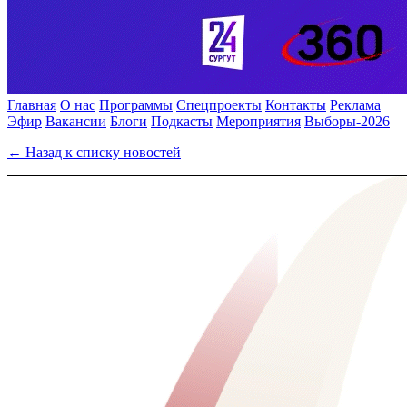
Главная
О нас
Программы
Спецпроекты
Контакты
Реклама
Эфир
Вакансии
Блоги
Подкасты
Мероприятия
Выборы-2026
← Назад к списку новостей