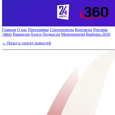
Главная
О нас
Программы
Спецпроекты
Контакты
Реклама
Эфир
Вакансии
Блоги
Подкасты
Мероприятия
Выборы-2026
← Назад к списку новостей