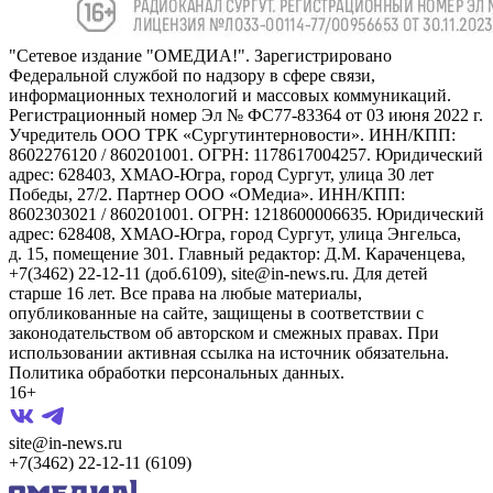
"Сетевое издание "ОМЕДИА!". Зарегистрировано
Федеральной службой по надзору в сфере связи,
информационных технологий и массовых коммуникаций.
Регистрационный номер Эл № ФС77-83364 от 03 июня 2022 г.
Учредитель ООО ТРК «Сургутинтерновости». ИНН/КПП:
8602276120 / 860201001. ОГРН: 1178617004257. Юридический
адрес: 628403, ХМАО-Югра, город Сургут, улица 30 лет
Победы, 27/2. Партнер ООО «ОМедиа». ИНН/КПП:
8602303021 / 860201001. ОГРН: 1218600006635. Юридический
адрес: 628408, ХМАО-Югра, город Сургут, улица Энгельса,
д. 15, помещение 301. Главный редактор: Д.М. Караченцева,
+7(3462) 22-12-11 (доб.6109), site@in-news.ru. Для детей
старше 16 лет. Все права на любые материалы,
опубликованные на сайте, защищены в соответствии с
законодательством об авторском и смежных правах. При
использовании активная ссылка на источник обязательна.
Политика обработки персональных данных.
16+
site@in-news.ru
+7(3462) 22-12-11 (6109)