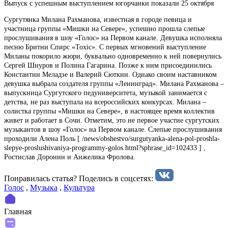
Выпуск с успешным выступлением югорчанки показали 25 октября
Сургутянка Милана Рахманова, известная в городе певица и
участница группы «Мишки на Севере», успешно прошла слепые
прослушивания в шоу «Голос» на Первом канале. Девушка исполняла
песню Бритни Спирс «Toxic». С первых мгновений выступление
Миланы покорило жюри, буквально одновременно к ней повернулись
Сергей Шнуров и Полина Гагарина. Позже к ним присоединились
Константин Меладзе и Валерий Сюткин. Однако своим наставником
девушка выбрала создателя группы «Ленинград». Милана Рахманова –
выпускница Сургутского педуниверситета, музыкой занимается с
детства, не раз выступала на всероссийских конкурсах. Милана –
солистка группы «Мишки на Севере», в настоящее время коллектив
живет и работает в Сочи. Отметим, это не первое участие сургутских
музыкантов в шоу «Голос» на Первом канале. Слепые прослушивания
проходили Алена Поль [ /news/obshestvo/surgutyanka-alena-pol-proshla-
slepye-proslushivaniya-programmy-golos.html?sphrase_id=102433 ] ,
Ростислав Доронин и Анжелика Фролова.
Понравилась статья? Поделиcь в соцсетях:
Голос
,
Музыка
,
Культура
Главная