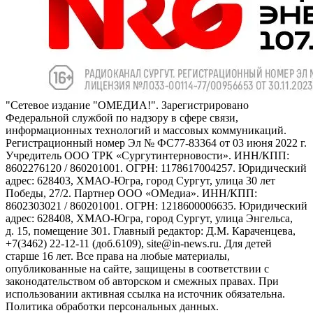
"Сетевое издание "ОМЕДИА!". Зарегистрировано
Федеральной службой по надзору в сфере связи,
информационных технологий и массовых коммуникаций.
Регистрационный номер Эл № ФС77-83364 от 03 июня 2022 г.
Учредитель ООО ТРК «Сургутинтерновости». ИНН/КПП:
8602276120 / 860201001. ОГРН: 1178617004257. Юридический
адрес: 628403, ХМАО-Югра, город Сургут, улица 30 лет
Победы, 27/2. Партнер ООО «ОМедиа». ИНН/КПП:
8602303021 / 860201001. ОГРН: 1218600006635. Юридический
адрес: 628408, ХМАО-Югра, город Сургут, улица Энгельса,
д. 15, помещение 301. Главный редактор: Д.М. Караченцева,
+7(3462) 22-12-11 (доб.6109), site@in-news.ru. Для детей
старше 16 лет. Все права на любые материалы,
опубликованные на сайте, защищены в соответствии с
законодательством об авторском и смежных правах. При
использовании активная ссылка на источник обязательна.
Политика обработки персональных данных.