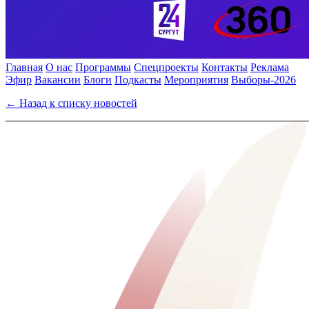
Главная
О нас
Программы
Спецпроекты
Контакты
Реклама
Эфир
Вакансии
Блоги
Подкасты
Мероприятия
Выборы-2026
← Назад к списку новостей