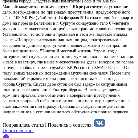
пределы города Следственным комитетом России по Ханты-
Мансийскому автономному округу – Югре расследуется уголовное
дело, возбужденное по признакам преступления, предусмотренного
ч.1 ст.105 УК РФ (убийство). 14 февраля 2014 года в одной из квартир
дома на проезде Взлетном в г. Сургуте обнаружено тело 67-летнего
мужчины с множественными рублеными ранами головы и туловища.
Установлено, что погибший проживал в этом же подъезде этажом
выше. «По предварительным данным, лицом, подозреваемым в
совершении данного преступления, является хозяин квартиры, где
было найдено тело, 52-летний местный житель. Утром, когда
потерпевший спускался по лестнице, мужчина напал на него, затащил
к себе в квартиру, где нанес множественные удары топором по голове
и телу, – сообщает пресс-служба СКР России по ХМАО-Югре. – От
полученных телесных повреждений мужчина скончался. После чего
нападавший скрылся с места происшествия и выехал за пределы
города Сургута. Спустя двое суток он был задержан сотрудниками
полиции на территории г. Екатеринбурга». В настоящее время
мужчине предъявлено обвинение в совершении преступления,
решается вопрос об избрании в отношении него меры пресечения в
виде заключения под стражу. Проводятся следственные действия,
направленные на установление всех обстоятельств произошедшего.
Понравилась статья? Поделиcь в соцсетях:
Происшествия