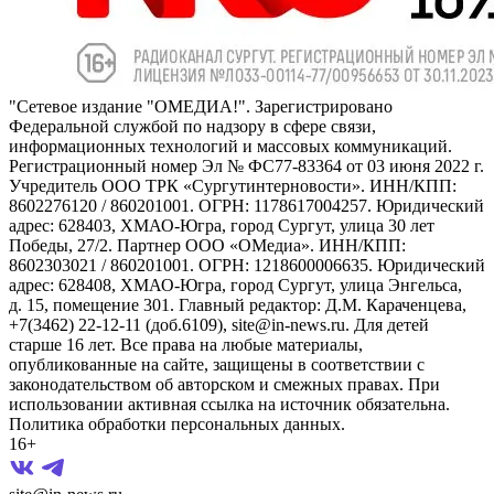
"Сетевое издание "ОМЕДИА!". Зарегистрировано
Федеральной службой по надзору в сфере связи,
информационных технологий и массовых коммуникаций.
Регистрационный номер Эл № ФС77-83364 от 03 июня 2022 г.
Учредитель ООО ТРК «Сургутинтерновости». ИНН/КПП:
8602276120 / 860201001. ОГРН: 1178617004257. Юридический
адрес: 628403, ХМАО-Югра, город Сургут, улица 30 лет
Победы, 27/2. Партнер ООО «ОМедиа». ИНН/КПП:
8602303021 / 860201001. ОГРН: 1218600006635. Юридический
адрес: 628408, ХМАО-Югра, город Сургут, улица Энгельса,
д. 15, помещение 301. Главный редактор: Д.М. Караченцева,
+7(3462) 22-12-11 (доб.6109), site@in-news.ru. Для детей
старше 16 лет. Все права на любые материалы,
опубликованные на сайте, защищены в соответствии с
законодательством об авторском и смежных правах. При
использовании активная ссылка на источник обязательна.
Политика обработки персональных данных.
16+