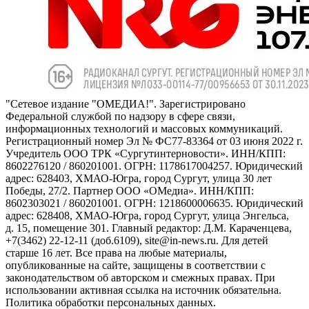
"Сетевое издание "ОМЕДИА!". Зарегистрировано
Федеральной службой по надзору в сфере связи,
информационных технологий и массовых коммуникаций.
Регистрационный номер Эл № ФС77-83364 от 03 июня 2022 г.
Учредитель ООО ТРК «Сургутинтерновости». ИНН/КПП:
8602276120 / 860201001. ОГРН: 1178617004257. Юридический
адрес: 628403, ХМАО-Югра, город Сургут, улица 30 лет
Победы, 27/2. Партнер ООО «ОМедиа». ИНН/КПП:
8602303021 / 860201001. ОГРН: 1218600006635. Юридический
адрес: 628408, ХМАО-Югра, город Сургут, улица Энгельса,
д. 15, помещение 301. Главный редактор: Д.М. Караченцева,
+7(3462) 22-12-11 (доб.6109), site@in-news.ru. Для детей
старше 16 лет. Все права на любые материалы,
опубликованные на сайте, защищены в соответствии с
законодательством об авторском и смежных правах. При
использовании активная ссылка на источник обязательна.
Политика обработки персональных данных.