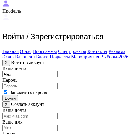
Профиль
Войти
/
Зарегистрироваться
Главная
О нас
Программы
Спецпроекты
Контакты
Реклама
Эфир
Вакансии
Блоги
Подкасты
Мероприятия
Выборы-2026
Войти в аккаунт
X
Ваша почта
Пароль
Запомнить пароль
Войти
Создать аккаунт
X
Ваша почта
Ваше имя
Пароль