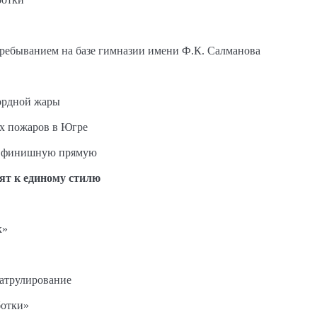
пребыванием на базе гимназии имени Ф.К. Салманова
ордной жары
ых пожаров в Югре
на финишную прямую
ят к единому стилю
к»
патрулирование
ботки»