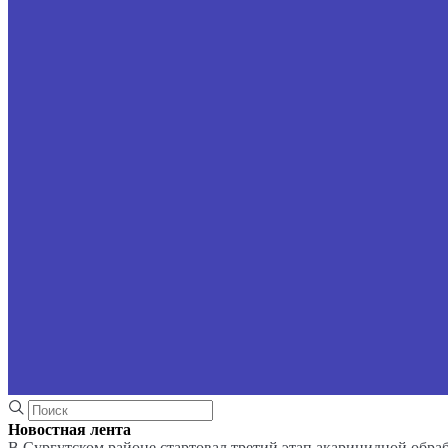
Новостная лента
В Сургутском районе стартовал третий этап акарицидной обра