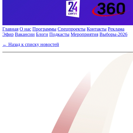
Главная
О нас
Программы
Спецпроекты
Контакты
Реклама
Эфир
Вакансии
Блоги
Подкасты
Мероприятия
Выборы-2026
← Назад к списку новостей