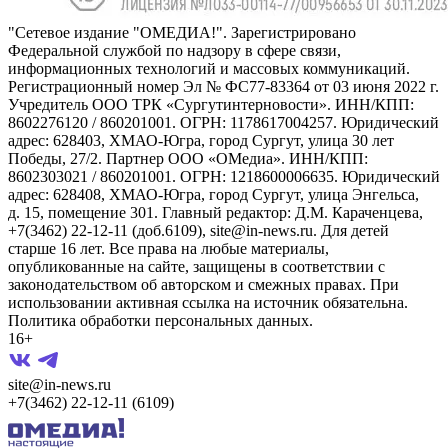
"Сетевое издание "ОМЕДИА!". Зарегистрировано
Федеральной службой по надзору в сфере связи,
информационных технологий и массовых коммуникаций.
Регистрационный номер Эл № ФС77-83364 от 03 июня 2022 г.
Учредитель ООО ТРК «Сургутинтерновости». ИНН/КПП:
8602276120 / 860201001. ОГРН: 1178617004257. Юридический
адрес: 628403, ХМАО-Югра, город Сургут, улица 30 лет
Победы, 27/2. Партнер ООО «ОМедиа». ИНН/КПП:
8602303021 / 860201001. ОГРН: 1218600006635. Юридический
адрес: 628408, ХМАО-Югра, город Сургут, улица Энгельса,
д. 15, помещение 301. Главный редактор: Д.М. Караченцева,
+7(3462) 22-12-11 (доб.6109), site@in-news.ru. Для детей
старше 16 лет. Все права на любые материалы,
опубликованные на сайте, защищены в соответствии с
законодательством об авторском и смежных правах. При
использовании активная ссылка на источник обязательна.
Политика обработки персональных данных.
16+
site@in-news.ru
+7(3462) 22-12-11 (6109)