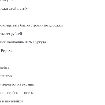
ложи свой путь!»
прокладывать благоустроенные дорожки
 тысяч рублей
жной кампании-2026 Сургута
 Рериха
 нефть
дприятия
 вернется на экраны
ь по сербской системе
в и вахтовиков