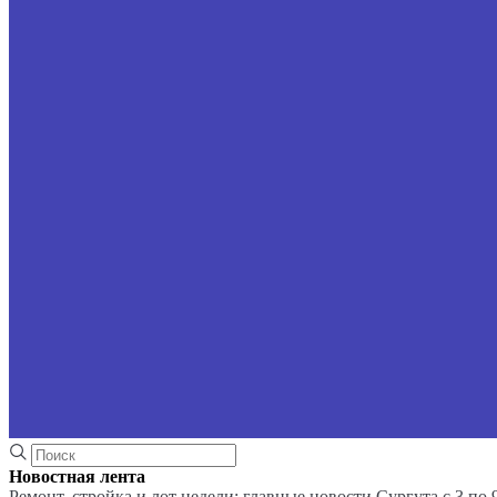
Новостная лента
Ремонт, стройка и лот недели: главные новости Сургута с 3 по 