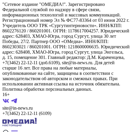
"Сетевое издание "ОМЕДИА!". Зарегистрировано
Федеральной службой по надзору в сфере связи,
информационных технологий и массовых коммуникаций.
Регистрационный номер Эл № ФС77-83364 от 03 июня 2022 г.
Учредитель ООО ТРК «Сургутинтерновости». ИНН/КПП:
8602276120 / 860201001. ОГРН: 1178617004257. Юридический
адрес: 628403, ХМАО-Югра, город Сургут, улица 30 лет
Победы, 27/2. Партнер ООО «ОМедиа». ИНН/КПП:
8602303021 / 860201001. ОГРН: 1218600006635. Юридический
адрес: 628408, ХМАО-Югра, город Сургут, улица Энгельса,
д. 15, помещение 301. Главный редактор: Д.М. Караченцева,
+7(3462) 22-12-11 (доб.6109), site@in-news.ru. Для детей
старше 16 лет. Все права на любые материалы,
опубликованные на сайте, защищены в соответствии с
законодательством об авторском и смежных правах. При
использовании активная ссылка на источник обязательна.
Политика обработки персональных данных.
16+
site@in-news.ru
+7(3462) 22-12-11 (6109)