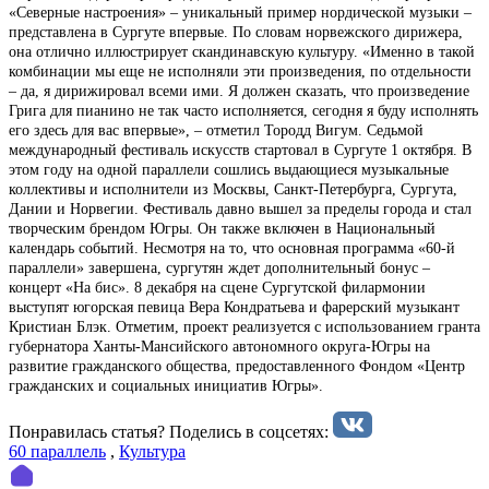
«Северные настроения» – уникальный пример нордической музыки –
представлена в Сургуте впервые. По словам норвежского дирижера,
она отлично иллюстрирует скандинавскую культуру. «Именно в такой
комбинации мы еще не исполняли эти произведения, по отдельности
– да, я дирижировал всеми ими. Я должен сказать, что произведение
Грига для пианино не так часто исполняется, сегодня я буду исполнять
его здесь для вас впервые», – отметил Тородд Вигум. Седьмой
международный фестиваль искусств стартовал в Сургуте 1 октября. В
этом году на одной параллели сошлись выдающиеся музыкальные
коллективы и исполнители из Москвы, Санкт-Петербурга, Сургута,
Дании и Норвегии. Фестиваль давно вышел за пределы города и стал
творческим брендом Югры. Он также включен в Национальный
календарь событий. Несмотря на то, что основная программа «60-й
параллели» завершена, сургутян ждет дополнительный бонус –
концерт «На бис». 8 декабря на сцене Сургутской филармонии
выступят югорская певица Вера Кондратьева и фарерский музыкант
Кристиан Блэк. Отметим, проект реализуется с использованием гранта
губернатора Ханты-Мансийского автономного округа-Югры на
развитие гражданского общества, предоставленного Фондом «Центр
гражданских и социальных инициатив Югры».
Понравилась статья? Поделиcь в соцсетях:
60 параллель
,
Культура