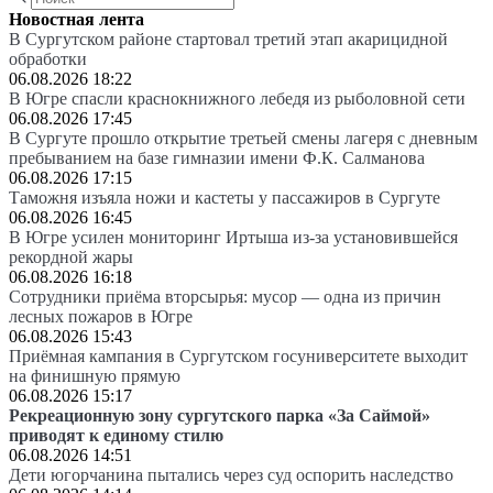
Новостная лента
В Сургутском районе стартовал третий этап акарицидной
обработки
06.08.2026 18:22
В Югре спасли краснокнижного лебедя из рыболовной сети
06.08.2026 17:45
В Сургуте прошло открытие третьей смены лагеря с дневным
пребыванием на базе гимназии имени Ф.К. Салманова
06.08.2026 17:15
Таможня изъяла ножи и кастеты у пассажиров в Сургуте
06.08.2026 16:45
В Югре усилен мониторинг Иртыша из-за установившейся
рекордной жары
06.08.2026 16:18
Сотрудники приёма вторсырья: мусор — одна из причин
лесных пожаров в Югре
06.08.2026 15:43
Приёмная кампания в Сургутском госуниверситете выходит
на финишную прямую
06.08.2026 15:17
Рекреационную зону сургутского парка «За Саймой»
приводят к единому стилю
06.08.2026 14:51
Дети югорчанина пытались через суд оспорить наследство