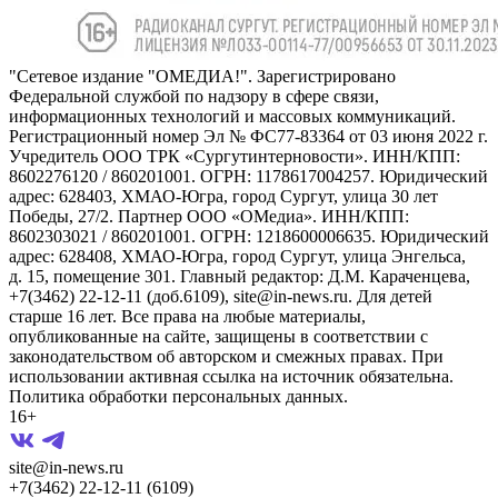
"Сетевое издание "ОМЕДИА!". Зарегистрировано
Федеральной службой по надзору в сфере связи,
информационных технологий и массовых коммуникаций.
Регистрационный номер Эл № ФС77-83364 от 03 июня 2022 г.
Учредитель ООО ТРК «Сургутинтерновости». ИНН/КПП:
8602276120 / 860201001. ОГРН: 1178617004257. Юридический
адрес: 628403, ХМАО-Югра, город Сургут, улица 30 лет
Победы, 27/2. Партнер ООО «ОМедиа». ИНН/КПП:
8602303021 / 860201001. ОГРН: 1218600006635. Юридический
адрес: 628408, ХМАО-Югра, город Сургут, улица Энгельса,
д. 15, помещение 301. Главный редактор: Д.М. Караченцева,
+7(3462) 22-12-11 (доб.6109), site@in-news.ru. Для детей
старше 16 лет. Все права на любые материалы,
опубликованные на сайте, защищены в соответствии с
законодательством об авторском и смежных правах. При
использовании активная ссылка на источник обязательна.
Политика обработки персональных данных.
16+
site@in-news.ru
+7(3462) 22-12-11 (6109)