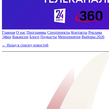
Главная
О нас
Программы
Спецпроекты
Контакты
Реклама
Эфир
Вакансии
Блоги
Подкасты
Мероприятия
Выборы-2026
← Назад к списку новостей