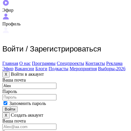
Эфир
Профиль
Войти
/
Зарегистрироваться
Главная
О нас
Программы
Спецпроекты
Контакты
Реклама
Эфир
Вакансии
Блоги
Подкасты
Мероприятия
Выборы-2026
Войти в аккаунт
X
Ваша почта
Пароль
Запомнить пароль
Войти
Создать аккаунт
X
Ваша почта