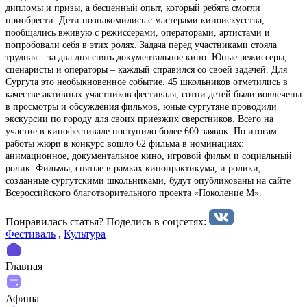
дипломы и призы, а бесценный опыт, который ребята смогли
приобрести. Дети познакомились с мастерами киноискусства,
пообщались вживую с режиссерами, операторами, артистами и
попробовали себя в этих ролях. Задача перед участниками стояла
трудная – за два дня снять документальное кино. Юные режиссеры,
сценаристы и операторы – каждый справился со своей задачей. Для
Сургута это необыкновенное событие. 45 школьников отметились в
качестве активных участников фестиваля, сотни детей были вовлечены
в просмотры и обсуждения фильмов, юные сургутяне проводили
экскурсии по городу для своих приезжих сверстников. Всего на
участие в кинофестивале поступило более 600 заявок. По итогам
работы жюри в конкурс вошло 62 фильма в номинациях:
анимационное, документальное кино, игровой фильм и социальный
ролик. Фильмы, снятые в рамках кинопрактикума, и ролики,
созданные сургутскими школьниками, будут опубликованы на сайте
Всероссийского благотворительного проекта «Поколение М».
Понравилась статья? Поделиcь в соцсетях:
Фестиваль
,
Культура
Главная
Афиша