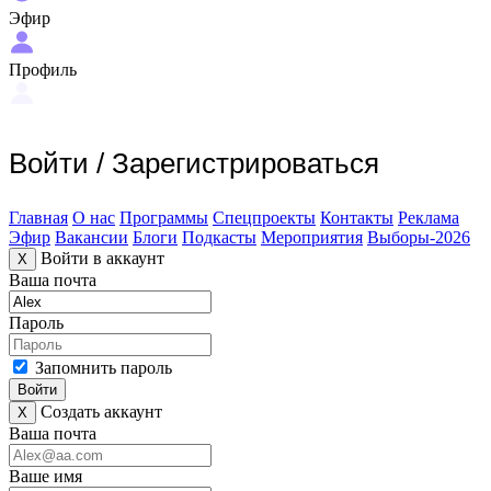
Эфир
Профиль
Войти
/
Зарегистрироваться
Главная
О нас
Программы
Спецпроекты
Контакты
Реклама
Эфир
Вакансии
Блоги
Подкасты
Мероприятия
Выборы-2026
Войти в аккаунт
X
Ваша почта
Пароль
Запомнить пароль
Войти
Создать аккаунт
X
Ваша почта
Ваше имя