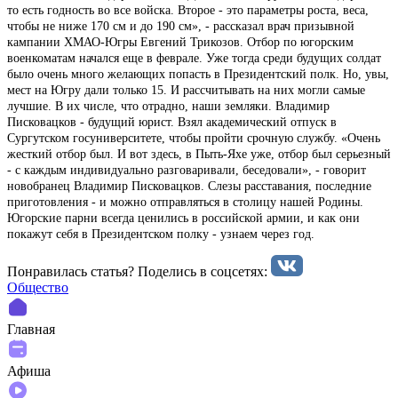
то есть годность во все войска. Второе - это параметры роста, веса,
чтобы не ниже 170 см и до 190 см», - рассказал врач призывной
кампании ХМАО-Югры Евгений Трикозов. Отбор по югорским
военкоматам начался еще в феврале. Уже тогда среди будущих солдат
было очень много желающих попасть в Президентский полк. Но, увы,
мест на Югру дали только 15. И рассчитывать на них могли самые
лучшие. В их числе, что отрадно, наши земляки. Владимир
Писковацков - будущий юрист. Взял академический отпуск в
Сургутском госуниверситете, чтобы пройти срочную службу. «Очень
жесткий отбор был. И вот здесь, в Пыть-Яхе уже, отбор был серьезный
- с каждым индивидуально разговаривали, беседовали», - говорит
новобранец Владимир Писковацков. Слезы расставания, последние
приготовления - и можно отправляться в столицу нашей Родины.
Югорские парни всегда ценились в российской армии, и как они
покажут себя в Президентском полку - узнаем через год.
Понравилась статья? Поделиcь в соцсетях:
Общество
Главная
Афиша