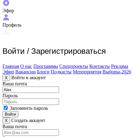
Эфир
Профиль
Войти
/
Зарегистрироваться
Главная
О нас
Программы
Спецпроекты
Контакты
Реклама
Эфир
Вакансии
Блоги
Подкасты
Мероприятия
Выборы-2026
Войти в аккаунт
X
Ваша почта
Пароль
Запомнить пароль
Войти
Создать аккаунт
X
Ваша почта