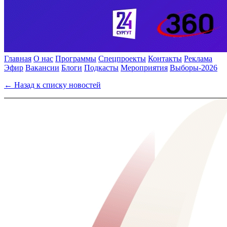
Главная
О нас
Программы
Спецпроекты
Контакты
Реклама
Эфир
Вакансии
Блоги
Подкасты
Мероприятия
Выборы-2026
← Назад к списку новостей