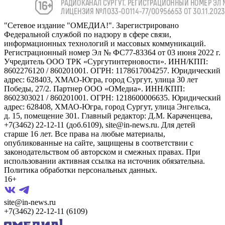
"Сетевое издание "ОМЕДИА!". Зарегистрировано
Федеральной службой по надзору в сфере связи,
информационных технологий и массовых коммуникаций.
Регистрационный номер Эл № ФС77-83364 от 03 июня 2022 г.
Учредитель ООО ТРК «Сургутинтерновости». ИНН/КПП:
8602276120 / 860201001. ОГРН: 1178617004257. Юридический
адрес: 628403, ХМАО-Югра, город Сургут, улица 30 лет
Победы, 27/2. Партнер ООО «ОМедиа». ИНН/КПП:
8602303021 / 860201001. ОГРН: 1218600006635. Юридический
адрес: 628408, ХМАО-Югра, город Сургут, улица Энгельса,
д. 15, помещение 301. Главный редактор: Д.М. Караченцева,
+7(3462) 22-12-11 (доб.6109), site@in-news.ru. Для детей
старше 16 лет. Все права на любые материалы,
опубликованные на сайте, защищены в соответствии с
законодательством об авторском и смежных правах. При
использовании активная ссылка на источник обязательна.
Политика обработки персональных данных.
16+
site@in-news.ru
+7(3462) 22-12-11 (6109)