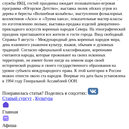
службы ИКЦ, гостей праздника ожидает познавательно-игровая
программа «Югорское Детство»; выставка люлек обских угров из
дерева и бересты «Волшебная колыбель»; выступления фольклорных
коллективов «Аснэ» и «Луима ханса»; показательные мастер-классы
по изготовлению люльки; выставка-продажа изделий декоративно-
прикладного искусств коренных народов Севера. На этнографический
праздник приглашаются все жители и гости города. Вход свободный.
Справка 9 августа – Международный день коренных народов мира,
день взаимного уважения культур, языков, обычаев и духовных
традиций. Согласно официальной классификации, коренными
считаются народы, которые проживают на своих исконных
территориях, не имеют более нигде на земном шаре своей
исторической родины и своего государственного образования на
уровне субъекта международного права. К этой категории в России
можно отнести около ста народов. Впервые эта дата была установлена
в 1994 году Генеральной Ассамблеей ООН.
Понравилась статья? Поделиcь в соцсетях:
Старый сургут
,
Культура
Главная
Афиша