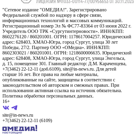
"Сетевое издание "ОМЕДИА!". Зарегистрировано
Федеральной службой по надзору в сфере связи,
информационных технологий и массовых коммуникаций.
Регистрационный номер Эл № ФС77-83364 от 03 июня 2022 г.
Учредитель ООО ТРК «Сургутинтерновости». ИНН/КПП:
8602276120 / 860201001. ОГРН: 1178617004257. Юридический
адрес: 628403, ХМАО-Югра, город Сургут, улица 30 лет
Победы, 27/2. Партнер ООО «ОМедиа». ИНН/КПП:
8602303021 / 860201001. ОГРН: 1218600006635. Юридический
адрес: 628408, ХМАО-Югра, город Сургут, улица Энгельса,
д. 15, помещение 301. Главный редактор: Д.М. Караченцева,
+7(3462) 22-12-11 (доб.6109), site@in-news.ru. Для детей
старше 16 лет. Все права на любые материалы,
опубликованные на сайте, защищены в соответствии с
законодательством об авторском и смежных правах. При
использовании активная ссылка на источник обязательна.
Политика обработки персональных данных.
16+
site@in-news.ru
+7(3462) 22-12-11 (6109)