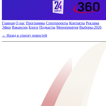
Главная
О нас
Программы
Спецпроекты
Контакты
Реклама
Эфир
Вакансии
Блоги
Подкасты
Мероприятия
Выборы-2026
← Назад к списку новостей