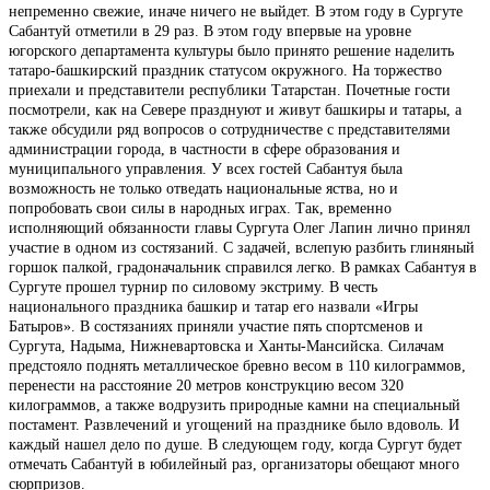
непременно свежие, иначе ничего не выйдет. В этом году в Сургуте
Сабантуй отметили в 29 раз. В этом году впервые на уровне
югорского департамента культуры было принято решение наделить
татаро-башкирский праздник статусом окружного. На торжество
приехали и представители республики Татарстан. Почетные гости
посмотрели, как на Севере празднуют и живут башкиры и татары, а
также обсудили ряд вопросов о сотрудничестве с представителями
администрации города, в частности в сфере образования и
муниципального управления. У всех гостей Сабантуя была
возможность не только отведать национальные яства, но и
попробовать свои силы в народных играх. Так, временно
исполняющий обязанности главы Сургута Олег Лапин лично принял
участие в одном из состязаний. С задачей, вслепую разбить глиняный
горшок палкой, градоначальник справился легко. В рамках Сабантуя в
Сургуте прошел турнир по силовому экстриму. В честь
национального праздника башкир и татар его назвали «Игры
Батыров». В состязаниях приняли участие пять спортсменов и
Сургута, Надыма, Нижневартовска и Ханты-Мансийска. Силачам
предстояло поднять металлическое бревно весом в 110 килограммов,
перенести на расстояние 20 метров конструкцию весом 320
килограммов, а также водрузить природные камни на специальный
постамент. Развлечений и угощений на празднике было вдоволь. И
каждый нашел дело по душе. В следующем году, когда Сургут будет
отмечать Сабантуй в юбилейный раз, организаторы обещают много
сюрпризов.