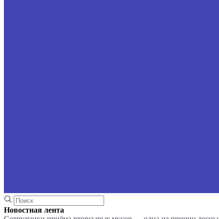
Новостная лента
Сотрудники приёма вторсырья: мусор — одна из причин лесн