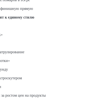
на финишную прямую
ят к единому стилю
к»
патрулирование
ботки»
кунду
ектроскутером
и
 за ростом цен на продукты