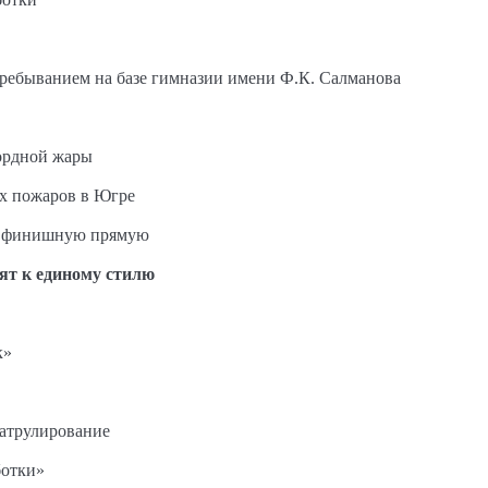
пребыванием на базе гимназии имени Ф.К. Салманова
ордной жары
ых пожаров в Югре
на финишную прямую
ят к единому стилю
к»
патрулирование
ботки»