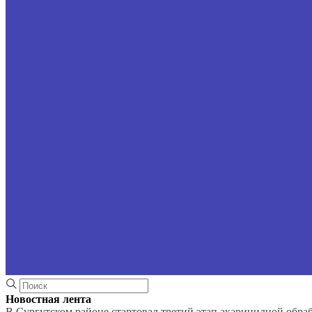
Новостная лента
В Сургутском районе стартовал третий этап акарицидной обра