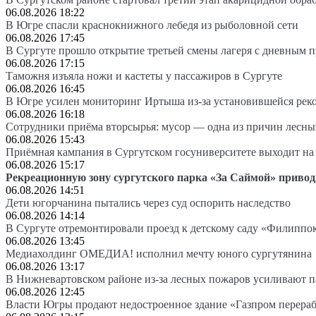
06.08.2026 18:22
В Югре спасли краснокнижного лебедя из рыболовной сети
06.08.2026 17:45
В Сургуте прошло открытие третьей смены лагеря с дневным 
06.08.2026 17:15
Таможня изъяла ножи и кастеты у пассажиров в Сургуте
06.08.2026 16:45
В Югре усилен мониторинг Иртыша из-за установившейся рек
06.08.2026 16:18
Сотрудники приёма вторсырья: мусор — одна из причин лесн
06.08.2026 15:43
Приёмная кампания в Сургутском госуниверситете выходит 
06.08.2026 15:17
Рекреационную зону сургутского парка «За Саймой» привод
06.08.2026 14:51
Дети югорчанина пытались через суд оспорить наследство
06.08.2026 14:14
В Сургуте отремонтировали проезд к детскому саду «Филиппо
06.08.2026 13:45
Медиахолдинг ОМЕДИА! исполнил мечту юного сургутянина
06.08.2026 13:17
В Нижневартовском районе из-за лесных пожаров усиливают 
06.08.2026 12:45
Власти Югры продают недостроенное здание «Газпром перера