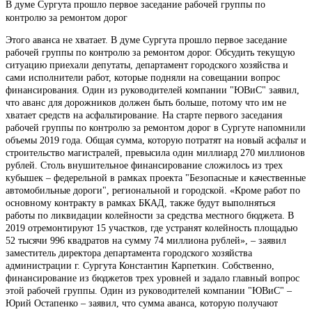
В думе Сургута прошло первое заседание рабочей группы по
контролю за ремонтом дорог
Этого аванса не хватает. В думе Сургута прошло первое заседание
рабочей группы по контролю за ремонтом дорог. Обсудить текущую
ситуацию приехали депутаты, департамент городского хозяйства и
сами исполнители работ, которые подняли на совещании вопрос
финансирования. Один из руководителей компании "ЮВиС" заявил,
что аванс для дорожников должен быть больше, потому что им не
хватает средств на асфальтирование. На старте первого заседания
рабочей группы по контролю за ремонтом дорог в Сургуте напомнили
объемы 2019 года. Общая сумма, которую потратят на новый асфальт и
строительство магистралей, превысила один миллиард 270 миллионов
рублей. Столь внушительное финансирование сложилось из трех
кубышек – федерельной в рамках проекта "Безопасные и качественные
автомобильные дороги", региональной и городской. «Кроме работ по
основному контракту в рамках БКАД, также будут выполняться
работы по ликвидации колейности за средства местного бюджета. В
2019 отремонтируют 15 участков, где устранят колейность площадью
52 тысячи 996 квадратов на сумму 74 миллиона рублей», – заявил
заместитель директора департамента городского хозяйства
администрации г. Сургута Константин Карпеткин. Собственно,
финансирование из бюджетов трех уровней и задало главный вопрос
этой рабочей группы. Один из руководителей компании "ЮВиC" –
Юрий Остапенко – заявил, что сумма аванса, которую получают