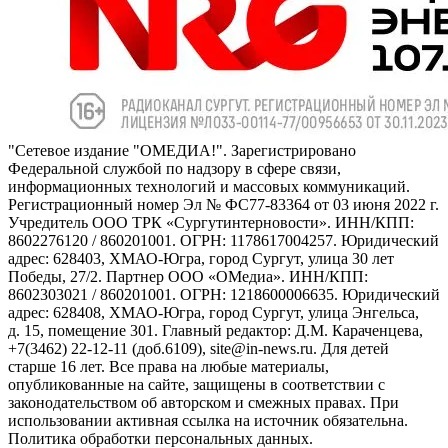
"Сетевое издание "ОМЕДИА!". Зарегистрировано
Федеральной службой по надзору в сфере связи,
информационных технологий и массовых коммуникаций.
Регистрационный номер Эл № ФС77-83364 от 03 июня 2022 г.
Учредитель ООО ТРК «Сургутинтерновости». ИНН/КПП:
8602276120 / 860201001. ОГРН: 1178617004257. Юридический
адрес: 628403, ХМАО-Югра, город Сургут, улица 30 лет
Победы, 27/2. Партнер ООО «ОМедиа». ИНН/КПП:
8602303021 / 860201001. ОГРН: 1218600006635. Юридический
адрес: 628408, ХМАО-Югра, город Сургут, улица Энгельса,
д. 15, помещение 301. Главный редактор: Д.М. Караченцева,
+7(3462) 22-12-11 (доб.6109), site@in-news.ru. Для детей
старше 16 лет. Все права на любые материалы,
опубликованные на сайте, защищены в соответствии с
законодательством об авторском и смежных правах. При
использовании активная ссылка на источник обязательна.
Политика обработки персональных данных.