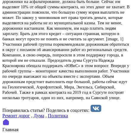
дорожники на асфальтирование, должна быть больше. Сейчас им
выделяют 10% от общей суммы контракта, но этих денег не хватает. В
администрации пояснили, что большую сумму мэрия выплатить не
может. По закону у чиновников нет права трогать деньги, которые
выделяются на работы не из муниципальной казны. Тем не менее,
дорожники настаивали. Как минимум, им надо платить людям
зарплату. Брать для этого кредит – ситуация странная, которую в
банках могут просто не понять и не считать за аргумент. [image, 1]
Участники рабочей группы порекомендовали дорожникам обратиться
в округ с письмом об авансировании работ из региональных средств.
Компании, в свою очередь, попросили в этом поддержку города, в
которой им не отказали. Председатель думы Сургута Надежда
Красноярова обещала поддержать «ЮВиС» в этом вопросе. Впереди у
рабочей группы – мониторинг качества выполнения работ. Участники
по очереди выезжают на объекты вместе с экспертами. Объем
дорожникам предстоит выполнить еще большой, работы сейчас идут
на Геологической, Аэрофлотской, Мира, Энгельса, Сибирской,
Рабочей. Также в рамках контракта на 2019 год в Сургуте построят
несколько тротуаров, один из них, например, на Саянской улице.
Понравилась статья? Поделиcь в соцсетях:
Ремонт дорог
,
Дума
,
Политика
Главная