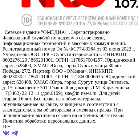
"Сетевое издание "ОМЕДИА!". Зарегистрировано
Федеральной службой по надзору в сфере связи,
информационных технологий и массовых коммуникаций.
Регистрационный номер Эл № ФС77-83364 от 03 июня 2022 г.
Учредитель ООО ТРК «Сургутинтерновости». ИНН/КПП:
8602276120 / 860201001. ОГРН: 1178617004257. Юридический
адрес: 628403, ХМАО-Югра, город Сургут, улица 30 лет
Победы, 27/2. Партнер ООО «ОМедиа». ИНН/КПП:
8602303021 / 860201001. ОГРН: 1218600006635. Юридический
адрес: 628408, ХМАО-Югра, город Сургут, улица Энгельса,
д. 15, помещение 301. Главный редактор: Д.М. Караченцева,
+7(3462) 22-12-11 (доб.6109), site@in-news.ru. Для детей
старше 16 лет. Все права на любые материалы,
опубликованные на сайте, защищены в соответствии с
законодательством об авторском и смежных правах. При
использовании активная ссылка на источник обязательна.
Политика обработки персональных данных.
16+