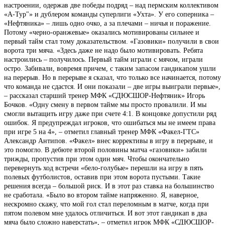
настроении, одержав две победы подряд – над пермским коллективом
«А-Тур"» и дублером команды суперлиги «Ухта». У его соперника –
«Нефтяника» – лишь одно очко, а за плечами – ничья и поражение.
Потому «черно-оранжевые» оказались мотивированы сильнее и
первый тайм стал тому доказательством. «Газовики» получили в свои
ворота три мяча. «Здесь даже не надо было мотивировать. Ребята
настроились – получилось. Первый тайм играли с мячом, играли
остро. Забивали, вовремя причем, с таким запасом гандикапом ушли
на перерыв. Но в перерыве я сказал, что только все начинается, потому
что команда не сдастся. И они показали – две игры выиграли первые»,
– рассказал старший тренер МФК «СДЮСШОР-Нефтяник» Игорь
Бочков. «Одну смену в первом тайме мы просто провалили. И мы
смогли вытащить игру даже при счете 4:1. В концовке допустили ряд
ошибок. Я предупреждал игроков, что ошибаться мы не имеем права
при игре 5 на 4», – отметил главный тренер МФК «Факел-ГТС»
Александр Антипов. «Факел» внес коррективы в игру в перерыве, и
это помогло. В дебюте второй половины матча «газовики» забили
трижды, пропустив при этом один мяч. Чтобы окончательно
перевернуть ход встречи «бело-голубые» перешли на игру в пять
полевых футболистов, оставив при этом ворота пустыми. Такие
решения всегда – большой риск. И в этот раз ставка на большинство
не сработала. «Было во втором тайме напряженно. Я, наверное,
нескромно скажу, что мой гол стал переломным в матче, когда при
пятом полевом мне удалось отличиться. И вот этот гандикап в два
мяча было сложно наверстать», – отметил игрок МФК «СДЮСШОР-