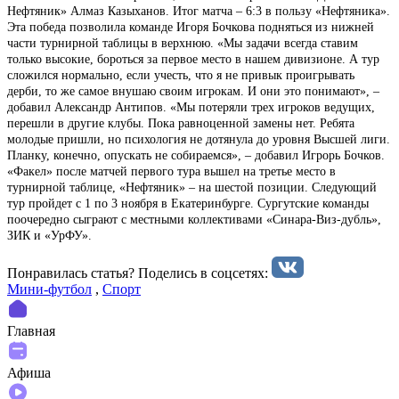
Нефтяник» Алмаз Казыханов. Итог матча – 6:3 в пользу «Нефтяника».
Эта победа позволила команде Игоря Бочкова подняться из нижней
части турнирной таблицы в верхнюю. «Мы задачи всегда ставим
только высокие, бороться за первое место в нашем дивизионе. А тур
сложился нормально, если учесть, что я не привык проигрывать
дерби, то же самое внушаю своим игрокам. И они это понимают», –
добавил Александр Антипов. «Мы потеряли трех игроков ведущих,
перешли в другие клубы. Пока равноценной замены нет. Ребята
молодые пришли, но психология не дотянула до уровня Высшей лиги.
Планку, конечно, опускать не собираемся», – добавил Игрорь Бочков.
«Факел» после матчей первого тура вышел на третье место в
турнирной таблице, «Нефтяник» – на шестой позиции. Следующий
тур пройдет с 1 по 3 ноября в Екатеринбурге. Сургутские команды
поочередно сыграют с местными коллективами «Синара-Виз-дубль»,
ЗИК и «УрФУ».
Понравилась статья? Поделиcь в соцсетях:
Мини-футбол
,
Спорт
Главная
Афиша