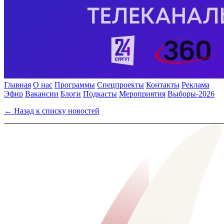
Главная
О нас
Программы
Спецпроекты
Контакты
Реклама
Эфир
Вакансии
Блоги
Подкасты
Мероприятия
Выборы-2026
← Назад к списку новостей