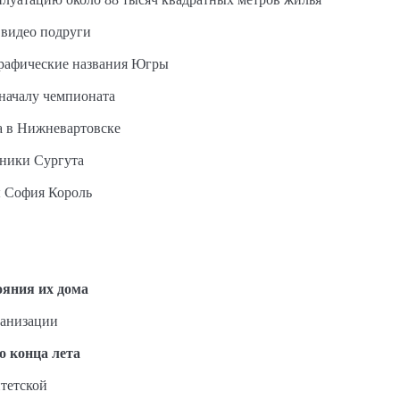
 видео подруги
графические названия Югры
 началу чемпионата
а в Нижневартовске
ьники Сургута
ы София Король
ояния их дома
ганизации
о конца лета
тетской