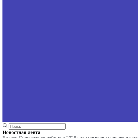
Новостная лента
Власти Сургутского района в 2026 году намерены ввести в эк