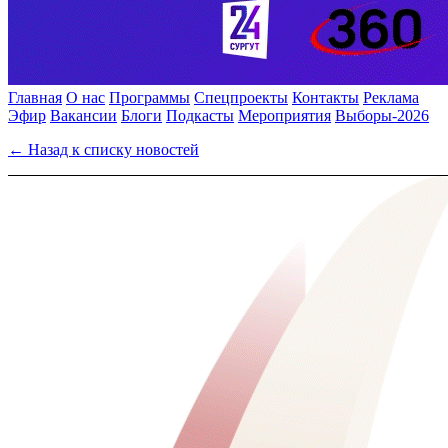
Главная
О нас
Программы
Спецпроекты
Контакты
Реклама
Эфир
Вакансии
Блоги
Подкасты
Мероприятия
Выборы-2026
← Назад к списку новостей