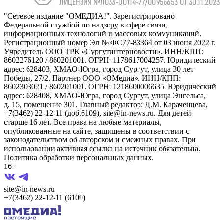
"Сетевое издание "ОМЕДИА!". Зарегистрировано
Федеральной службой по надзору в сфере связи,
информационных технологий и массовых коммуникаций.
Регистрационный номер Эл № ФС77-83364 от 03 июня 2022 г.
Учредитель ООО ТРК «Сургутинтерновости». ИНН/КПП:
8602276120 / 860201001. ОГРН: 1178617004257. Юридический
адрес: 628403, ХМАО-Югра, город Сургут, улица 30 лет
Победы, 27/2. Партнер ООО «ОМедиа». ИНН/КПП:
8602303021 / 860201001. ОГРН: 1218600006635. Юридический
адрес: 628408, ХМАО-Югра, город Сургут, улица Энгельса,
д. 15, помещение 301. Главный редактор: Д.М. Караченцева,
+7(3462) 22-12-11 (доб.6109), site@in-news.ru. Для детей
старше 16 лет. Все права на любые материалы,
опубликованные на сайте, защищены в соответствии с
законодательством об авторском и смежных правах. При
использовании активная ссылка на источник обязательна.
Политика обработки персональных данных.
16+
site@in-news.ru
+7(3462) 22-12-11 (6109)