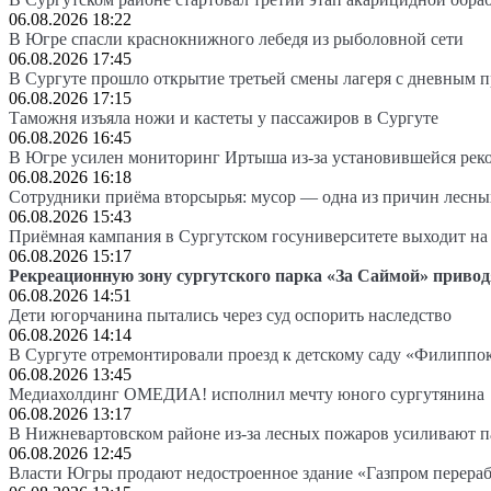
06.08.2026 18:22
В Югре спасли краснокнижного лебедя из рыболовной сети
06.08.2026 17:45
В Сургуте прошло открытие третьей смены лагеря с дневным 
06.08.2026 17:15
Таможня изъяла ножи и кастеты у пассажиров в Сургуте
06.08.2026 16:45
В Югре усилен мониторинг Иртыша из-за установившейся рек
06.08.2026 16:18
Сотрудники приёма вторсырья: мусор — одна из причин лесн
06.08.2026 15:43
Приёмная кампания в Сургутском госуниверситете выходит 
06.08.2026 15:17
Рекреационную зону сургутского парка «За Саймой» привод
06.08.2026 14:51
Дети югорчанина пытались через суд оспорить наследство
06.08.2026 14:14
В Сургуте отремонтировали проезд к детскому саду «Филиппо
06.08.2026 13:45
Медиахолдинг ОМЕДИА! исполнил мечту юного сургутянина
06.08.2026 13:17
В Нижневартовском районе из-за лесных пожаров усиливают 
06.08.2026 12:45
Власти Югры продают недостроенное здание «Газпром перера