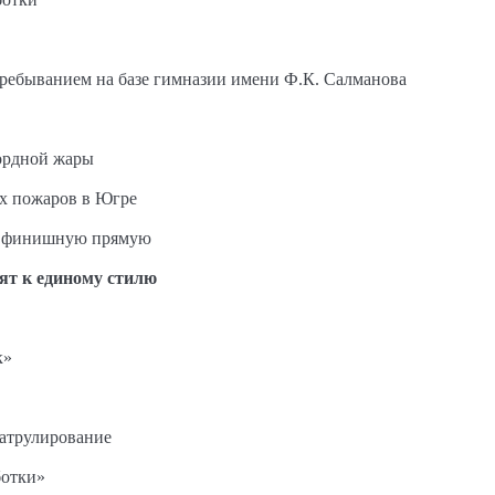
пребыванием на базе гимназии имени Ф.К. Салманова
ордной жары
ых пожаров в Югре
на финишную прямую
ят к единому стилю
к»
патрулирование
ботки»