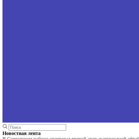
Новостная лента
В Сургутском районе стартовал третий этап акарицидной обра