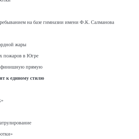
пребыванием на базе гимназии имени Ф.К. Салманова
ордной жары
ых пожаров в Югре
на финишную прямую
ят к единому стилю
к»
патрулирование
ботки»