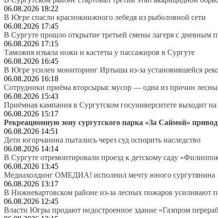
06.08.2026 18:22
В Югре спасли краснокнижного лебедя из рыболовной сети
06.08.2026 17:45
В Сургуте прошло открытие третьей смены лагеря с дневным 
06.08.2026 17:15
Таможня изъяла ножи и кастеты у пассажиров в Сургуте
06.08.2026 16:45
В Югре усилен мониторинг Иртыша из-за установившейся рек
06.08.2026 16:18
Сотрудники приёма вторсырья: мусор — одна из причин лесн
06.08.2026 15:43
Приёмная кампания в Сургутском госуниверситете выходит 
06.08.2026 15:17
Рекреационную зону сургутского парка «За Саймой» привод
06.08.2026 14:51
Дети югорчанина пытались через суд оспорить наследство
06.08.2026 14:14
В Сургуте отремонтировали проезд к детскому саду «Филиппо
06.08.2026 13:45
Медиахолдинг ОМЕДИА! исполнил мечту юного сургутянина
06.08.2026 13:17
В Нижневартовском районе из-за лесных пожаров усиливают 
06.08.2026 12:45
Власти Югры продают недостроенное здание «Газпром перера