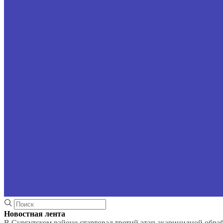
Новостная лента
В Сургутском районе стартовал третий этап акарицидной обра