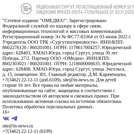
"Сетевое издание "ОМЕДИА!". Зарегистрировано
Федеральной службой по надзору в сфере связи,
информационных технологий и массовых коммуникаций.
Регистрационный номер Эл № ФС77-83364 от 03 июня 2022 г.
Учредитель ООО ТРК «Сургутинтерновости». ИНН/КПП:
8602276120 / 860201001. ОГРН: 1178617004257. Юридический
адрес: 628403, ХМАО-Югра, город Сургут, улица 30 лет
Победы, 27/2. Партнер ООО «ОМедиа». ИНН/КПП:
8602303021 / 860201001. ОГРН: 1218600006635. Юридический
адрес: 628408, ХМАО-Югра, город Сургут, улица Энгельса,
д. 15, помещение 301. Главный редактор: Д.М. Караченцева,
+7(3462) 22-12-11 (доб.6109), site@in-news.ru. Для детей
старше 16 лет. Все права на любые материалы,
опубликованные на сайте, защищены в соответствии с
законодательством об авторском и смежных правах. При
использовании активная ссылка на источник обязательна.
Политика обработки персональных данных.
16+
site@in-news.ru
+7(3462) 22-12-11 (6109)