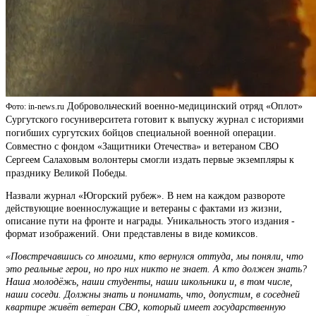
Добровольческий военно-медицинский отряд «Оплот»
Фото: in-news.ru
Сургутского госуниверситета готовит к выпуску журнал с историями
погибших сургутских бойцов специальной военной операции.
Совместно с фондом «Защитники Отечества» и ветераном СВО
Сергеем Салаховым волонтеры смогли издать первые экземпляры к
празднику Великой Победы.
Назвали журнал «Югорский рубеж». В нем на каждом развороте
действующие военнослужащие и ветераны с фактами из жизни,
описание пути на фронте и награды. Уникальность этого издания -
формат изображений. Они представлены в виде комиксов.
«Повстречавшись со многими, кто вернулся оттуда, мы поняли, что
это реальные герои, но про них никто не знает. А кто должен знать?
Наша молодёжь, наши студенты, наши школьники и, в том числе,
наши соседи. Должны знать и понимать, что, допустим, в соседней
квартире живёт ветеран СВО, который имеет государственную