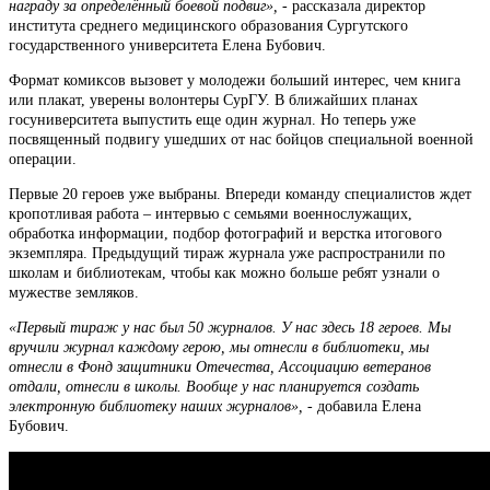
награду за определённый боевой подвиг»,
- рассказала директор
института среднего медицинского образования Сургутского
государственного университета Елена Бубович.
Формат комиксов вызовет у молодежи больший интерес, чем книга
или плакат, уверены волонтеры СурГУ. В ближайших планах
госуниверситета выпустить еще один журнал. Но теперь уже
посвященный подвигу ушедших от нас бойцов специальной военной
операции.
Первые 20 героев уже выбраны. Впереди команду специалистов ждет
кропотливая работа – интервью с семьями военнослужащих,
обработка информации, подбор фотографий и верстка итогового
экземпляра. Предыдущий тираж журнала уже распространили по
школам и библиотекам, чтобы как можно больше ребят узнали о
мужестве земляков.
«Первый тираж у нас был 50 журналов. У нас здесь 18 героев. Мы
вручили журнал каждому герою, мы отнесли в библиотеки, мы
отнесли в Фонд защитники Отечества, Ассоциацию ветеранов
отдали, отнесли в школы. Вообще у нас планируется создать
электронную библиотеку наших журналов»,
- добавила Елена
Бубович.