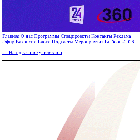
Главная
О нас
Программы
Спецпроекты
Контакты
Реклама
Эфир
Вакансии
Блоги
Подкасты
Мероприятия
Выборы-2026
← Назад к списку новостей