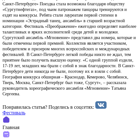
Санкт-Петербурге» Поездка стала возможна благодаря обществу
«Сургутнефтегаз», под чьим патронажем танцоры тренируются и
ездят на конкурсы. Ребята стали лауреатам первой степени в
номинации «Эстрадный танец, ансамбль» в старшей возрастной
категории. Фестиваль «Преображение» ежегодно определяет наиболее
талантливых и ярких исполнителей среди детей и молодежи.
Сургутский ансамбль «Мгновение» представил два номера, которые и
были отмечены первой премией. Коллектив является участником,
победителем и призером многих всероссийских и международных
фестивалей. В Санкт-Петербурге легкой победы никто не ждал, тем
приятнее было получить высшую оценку. «С одной группой ездили,
17-19 лет, младших мы брали с собой в знак благодарности. В Санкт-
Петербурге дети никогда не были, поэтому их и взяли с собой.
География конкурса обширная – Краснодар, Кемерово, Челябинск,
Тверь, Москва, Санкт-Петербург был тоже, Сургут», – рассказала
руководитель хореографического ансамбля «Мгновение» Татьяна
Сергеева.
Понравилась статья? Поделиcь в соцсетях:
Фестиваль
Главная