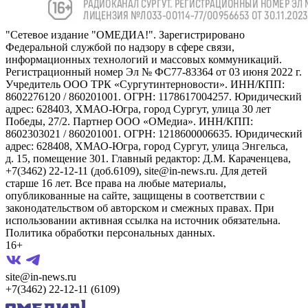
"Сетевое издание "ОМЕДИА!". Зарегистрировано
Федеральной службой по надзору в сфере связи,
информационных технологий и массовых коммуникаций.
Регистрационный номер Эл № ФС77-83364 от 03 июня 2022 г.
Учредитель ООО ТРК «Сургутинтерновости». ИНН/КПП:
8602276120 / 860201001. ОГРН: 1178617004257. Юридический
адрес: 628403, ХМАО-Югра, город Сургут, улица 30 лет
Победы, 27/2. Партнер ООО «ОМедиа». ИНН/КПП:
8602303021 / 860201001. ОГРН: 1218600006635. Юридический
адрес: 628408, ХМАО-Югра, город Сургут, улица Энгельса,
д. 15, помещение 301. Главный редактор: Д.М. Караченцева,
+7(3462) 22-12-11 (доб.6109), site@in-news.ru. Для детей
старше 16 лет. Все права на любые материалы,
опубликованные на сайте, защищены в соответствии с
законодательством об авторском и смежных правах. При
использовании активная ссылка на источник обязательна.
Политика обработки персональных данных.
16+
site@in-news.ru
+7(3462) 22-12-11 (6109)