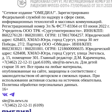
"Сетевое издание "ОМЕДИА!". Зарегистрировано
Федеральной службой по надзору в сфере связи,
информационных технологий и массовых коммуникаций.
Регистрационный номер Эл № ФС77-83364 от 03 июня 2022 г.
Учредитель ООО ТРК «Сургутинтерновости». ИНН/КПП:
8602276120 / 860201001. ОГРН: 1178617004257. Юридический
адрес: 628403, ХМАО-Югра, город Сургут, улица 30 лет
Победы, 27/2. Партнер ООО «ОМедиа». ИНН/КПП:
8602303021 / 860201001. ОГРН: 1218600006635. Юридический
адрес: 628408, ХМАО-Югра, город Сургут, улица Энгельса,
д. 15, помещение 301. Главный редактор: Д.М. Караченцева,
+7(3462) 22-12-11 (доб.6109), site@in-news.ru. Для детей
старше 16 лет. Все права на любые материалы,
опубликованные на сайте, защищены в соответствии с
законодательством об авторском и смежных правах. При
использовании активная ссылка на источник обязательна.
Политика обработки персональных данных.
16+
site@in-news.ru
+7(3462) 22-12-11 (6109)