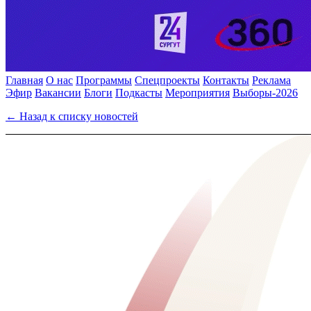
Главная
О нас
Программы
Спецпроекты
Контакты
Реклама
Эфир
Вакансии
Блоги
Подкасты
Мероприятия
Выборы-2026
← Назад к списку новостей