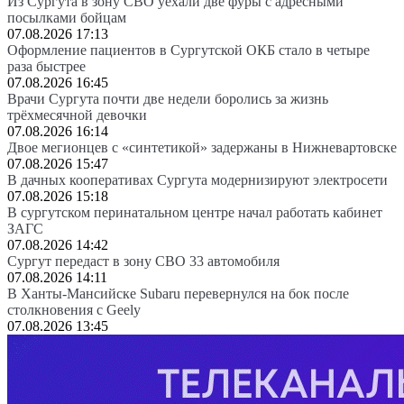
Из Сургута в зону СВО уехали две фуры с адресными
посылками бойцам
07.08.2026 17:13
Оформление пациентов в Сургутской ОКБ стало в четыре
раза быстрее
07.08.2026 16:45
Врачи Сургута почти две недели боролись за жизнь
трёхмесячной девочки
07.08.2026 16:14
Двое мегионцев с «синтетикой» задержаны в Нижневартовске
07.08.2026 15:47
В дачных кооперативах Сургута модернизируют электросети
07.08.2026 15:18
В сургутском перинатальном центре начал работать кабинет
ЗАГС
07.08.2026 14:42
Сургут передаст в зону СВО 33 автомобиля
07.08.2026 14:11
В Ханты-Мансийске Subaru перевернулся на бок после
столкновения с Geely
07.08.2026 13:45