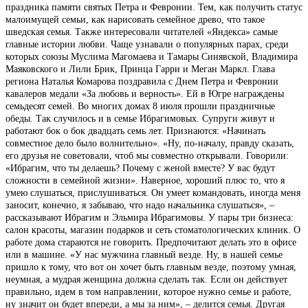
праздника памяти святых Петра и Февронии. Тем, как получить статус
малоимущей семьи, как нарисовать семейное древо, что такое
шведская семья. Также интересовали читателей «Яндекса» самые
главные истории любви. Чаще узнавали о популярных парах, среди
которых союзы Муслима Магомаева и Тамары Синявской, Владимира
Маяковского и Лили Брик, Принца Гарри и Меган Маркл. Глава
региона Наталья Комарова поздравила с Днем Петра и Февронии
кавалеров медали «За любовь и верность». Ей в Югре награждены
семьдесят семей. Во многих домах 8 июля прошли праздничные
обеды. Так случилось и в семье Ибрагимовых. Супруги живут и
работают бок о бок двадцать семь лет. Признаются: «Начинать
совместное дело было волнительно». «Ну, по-началу, правду сказать,
его друзья не советовали, чтоб мы совместно открывали. Говорили:
«Ибрагим, что ты делаешь? Почему с женой вместе? У вас будут
сложности в семейной жизни». Наверное, хороший плюс то, что я
умею слушаться, прислушиваться. Он умеет командовать, иногда меня
заносит, конечно, я забываю, что надо начальника слушаться», –
рассказывают Ибрагим и Эльмира Ибрагимовы. У пары три бизнеса:
салон красоты, магазин подарков и сеть стоматологических клиник. О
работе дома стараются не говорить. Предпочитают делать это в офисе
или в машине. «У нас мужчина главный везде. Ну, в нашей семье
пришло к тому, что вот он хочет быть главным везде, поэтому умная,
неумная, а мудрая женщина должна сделать так. Если он действует
правильно, идем в том направлении, которое нужно семье и работе,
ну значит он будет впереди, а мы за ним», – делится семья. Другая