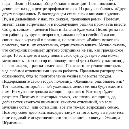
пара – Иван и Наталья, оба работают в полиции. Познакомились
девять лет назад в центре профподготовки. И сразу влюбились. «Друг
другу понравились. В последующем стали знаки внимания уделять.
Ну, а в дальнейшем у нас, так скажем, произошел роман. Поэтому,
значит, стали встречаться и в последующем решили проживать вместе.
Создать семью», – делятся Иван и Наталья Куликовы. Несмотря на то,
что работа у супругов непростая, сложностей в семейной жизни,
связанных с карьерой в полиции, не возникает. «Работа может как
помогать, так и, ну естественно, отрицательно влиять. Можно сказать,
что сотрудник понимает другого сотрудника не так, как гражданское
лицо. То есть где-то я могу понять свою супругу, где-то она может
меня понять. То есть ссор по поводу того «Где ты был?» у нас никогда
не возникает», - рассказывает пара. Психологи не устают повторять:
над любыми отношениями нужно работать. Правильно распределять
обязанности, будь то приготовление ужина или мытье посуды.
Поддерживайте свою вторую половину. «Женщина, она, знаете, как?
Тот человек, который за ней ухаживает, лелеет ее, она будет вместе с
ним. Но мужчине должна женщина нравиться. Вот тогда будет
результат. Поэтому в некоторых семьях, что плохо, женщины, да,
добиваются какого-то внимания, каких-то отношений, но если
мужчина остыл, или остывший, вот это тяжело возрождать семью.
Поэтому совет девочкам: выходите замуж за того, кому вы нравитесь
и не создавайте искусственно эти отношения», – советует Эльмира
Ибрагимова.