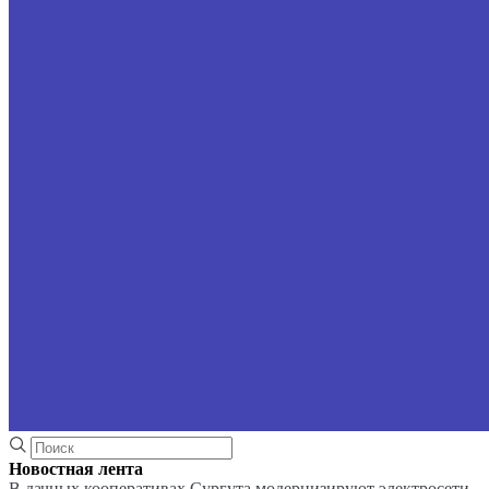
Новостная лента
В дачных кооперативах Сургута модернизируют электросети