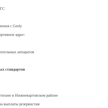
АГС
вения с Geely
ортивное ядро»
етательных аппаратов
ых стандартов
стихию в Нижневартовском районе
на выплаты резервистам