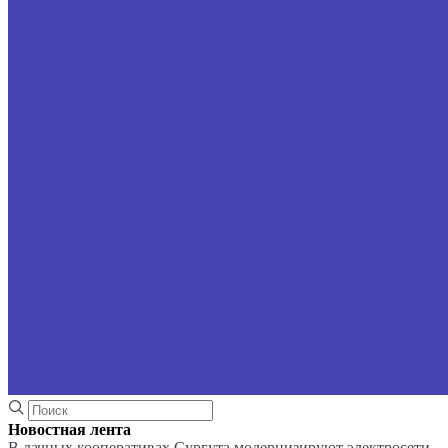
Новостная лента
В дачных кооперативах Сургута модернизируют электросети