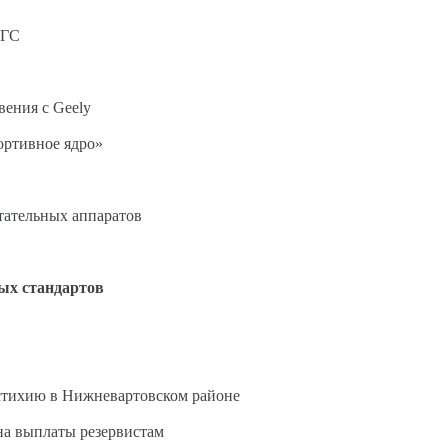
АГС
вения с Geely
ортивное ядро»
етательных аппаратов
ых стандартов
стихию в Нижневартовском районе
на выплаты резервистам