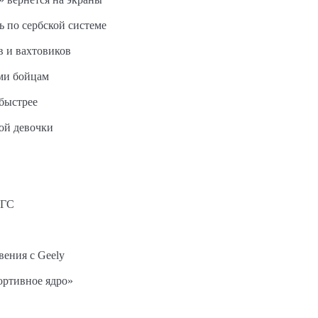
ь по сербской системе
в и вахтовиков
ми бойцам
быстрее
ной девочки
АГС
вения с Geely
ортивное ядро»