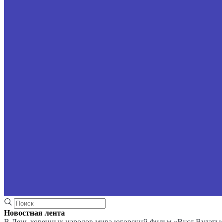
Новостная лента
В День коренных народов мира югорский фильм «Вуся Вулаты»