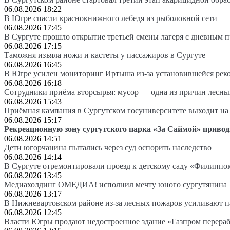
06.08.2026 18:22
В Югре спасли краснокнижного лебедя из рыболовной сети
06.08.2026 17:45
В Сургуте прошло открытие третьей смены лагеря с дневным 
06.08.2026 17:15
Таможня изъяла ножи и кастеты у пассажиров в Сургуте
06.08.2026 16:45
В Югре усилен мониторинг Иртыша из-за установившейся рек
06.08.2026 16:18
Сотрудники приёма вторсырья: мусор — одна из причин лесн
06.08.2026 15:43
Приёмная кампания в Сургутском госуниверситете выходит 
06.08.2026 15:17
Рекреационную зону сургутского парка «За Саймой» привод
06.08.2026 14:51
Дети югорчанина пытались через суд оспорить наследство
06.08.2026 14:14
В Сургуте отремонтировали проезд к детскому саду «Филиппо
06.08.2026 13:45
Медиахолдинг ОМЕДИА! исполнил мечту юного сургутянина
06.08.2026 13:17
В Нижневартовском районе из-за лесных пожаров усиливают 
06.08.2026 12:45
Власти Югры продают недостроенное здание «Газпром перера