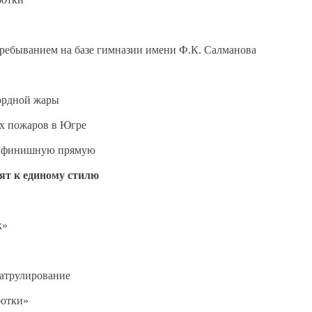
пребыванием на базе гимназии имени Ф.К. Салманова
ордной жары
ых пожаров в Югре
на финишную прямую
ят к единому стилю
к»
патрулирование
ботки»