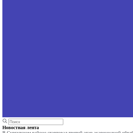
Новостная лента
В Сургутском районе стартовал третий этап акарицидной обра