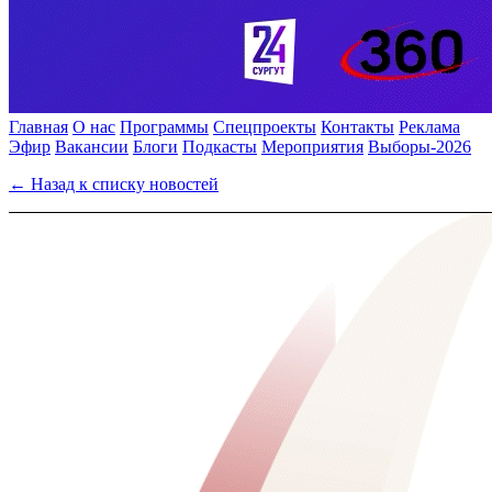
Главная
О нас
Программы
Спецпроекты
Контакты
Реклама
Эфир
Вакансии
Блоги
Подкасты
Мероприятия
Выборы-2026
← Назад к списку новостей