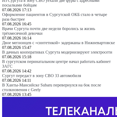
Из Сургута в зону СВО уехали две фуры с адресными
посылками бойцам
07.08.2026 17:13
Оформление пациентов в Сургутской ОКБ стало в четыре
раза быстрее
07.08.2026 16:45
Врачи Сургута почти две недели боролись за жизнь
трёхмесячной девочки
07.08.2026 16:14
Двое мегионцев с «синтетикой» задержаны в Нижневартовске
07.08.2026 15:47
В дачных кооперативах Сургута модернизируют электросети
07.08.2026 15:18
В сургутском перинатальном центре начал работать кабинет
ЗАГС
07.08.2026 14:42
Сургут передаст в зону СВО 33 автомобиля
07.08.2026 14:11
В Ханты-Мансийске Subaru перевернулся на бок после
столкновения с Geely
07.08.2026 13:45