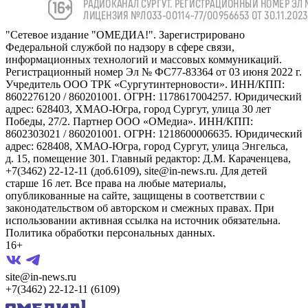
"Сетевое издание "ОМЕДИА!". Зарегистрировано
Федеральной службой по надзору в сфере связи,
информационных технологий и массовых коммуникаций.
Регистрационный номер Эл № ФС77-83364 от 03 июня 2022 г.
Учредитель ООО ТРК «Сургутинтерновости». ИНН/КПП:
8602276120 / 860201001. ОГРН: 1178617004257. Юридический
адрес: 628403, ХМАО-Югра, город Сургут, улица 30 лет
Победы, 27/2. Партнер ООО «ОМедиа». ИНН/КПП:
8602303021 / 860201001. ОГРН: 1218600006635. Юридический
адрес: 628408, ХМАО-Югра, город Сургут, улица Энгельса,
д. 15, помещение 301. Главный редактор: Д.М. Караченцева,
+7(3462) 22-12-11 (доб.6109), site@in-news.ru. Для детей
старше 16 лет. Все права на любые материалы,
опубликованные на сайте, защищены в соответствии с
законодательством об авторском и смежных правах. При
использовании активная ссылка на источник обязательна.
Политика обработки персональных данных.
16+
site@in-news.ru
+7(3462) 22-12-11 (6109)