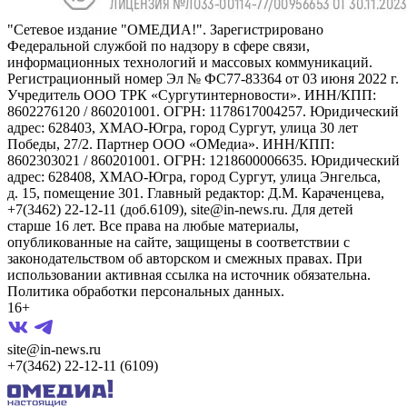
"Сетевое издание "ОМЕДИА!". Зарегистрировано
Федеральной службой по надзору в сфере связи,
информационных технологий и массовых коммуникаций.
Регистрационный номер Эл № ФС77-83364 от 03 июня 2022 г.
Учредитель ООО ТРК «Сургутинтерновости». ИНН/КПП:
8602276120 / 860201001. ОГРН: 1178617004257. Юридический
адрес: 628403, ХМАО-Югра, город Сургут, улица 30 лет
Победы, 27/2. Партнер ООО «ОМедиа». ИНН/КПП:
8602303021 / 860201001. ОГРН: 1218600006635. Юридический
адрес: 628408, ХМАО-Югра, город Сургут, улица Энгельса,
д. 15, помещение 301. Главный редактор: Д.М. Караченцева,
+7(3462) 22-12-11 (доб.6109), site@in-news.ru. Для детей
старше 16 лет. Все права на любые материалы,
опубликованные на сайте, защищены в соответствии с
законодательством об авторском и смежных правах. При
использовании активная ссылка на источник обязательна.
Политика обработки персональных данных.
16+
site@in-news.ru
+7(3462) 22-12-11 (6109)