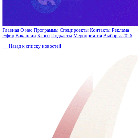
Главная
О нас
Программы
Спецпроекты
Контакты
Реклама
Эфир
Вакансии
Блоги
Подкасты
Мероприятия
Выборы-2026
← Назад к списку новостей