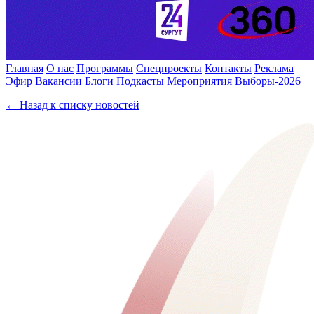
Главная
О нас
Программы
Спецпроекты
Контакты
Реклама
Эфир
Вакансии
Блоги
Подкасты
Мероприятия
Выборы-2026
← Назад к списку новостей