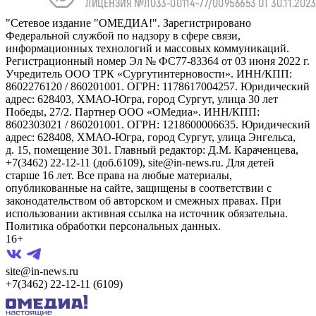
"Сетевое издание "ОМЕДИА!". Зарегистрировано
Федеральной службой по надзору в сфере связи,
информационных технологий и массовых коммуникаций.
Регистрационный номер Эл № ФС77-83364 от 03 июня 2022 г.
Учредитель ООО ТРК «Сургутинтерновости». ИНН/КПП:
8602276120 / 860201001. ОГРН: 1178617004257. Юридический
адрес: 628403, ХМАО-Югра, город Сургут, улица 30 лет
Победы, 27/2. Партнер ООО «ОМедиа». ИНН/КПП:
8602303021 / 860201001. ОГРН: 1218600006635. Юридический
адрес: 628408, ХМАО-Югра, город Сургут, улица Энгельса,
д. 15, помещение 301. Главный редактор: Д.М. Караченцева,
+7(3462) 22-12-11 (доб.6109), site@in-news.ru. Для детей
старше 16 лет. Все права на любые материалы,
опубликованные на сайте, защищены в соответствии с
законодательством об авторском и смежных правах. При
использовании активная ссылка на источник обязательна.
Политика обработки персональных данных.
16+
site@in-news.ru
+7(3462) 22-12-11 (6109)