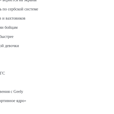
ь по сербской системе
в и вахтовиков
ми бойцам
быстрее
ной девочки
АГС
вения с Geely
ортивное ядро»