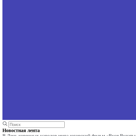
Новостная лента
В День коренных народов мира югорский фильм «Вуся Вулаты»