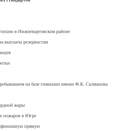
стихию в Нижневартовском районе
на выплаты резервистам
анцев
ботки
пребыванием на базе гимназии имени Ф.К. Салманова
ордной жары
ых пожаров в Югре
на финишную прямую