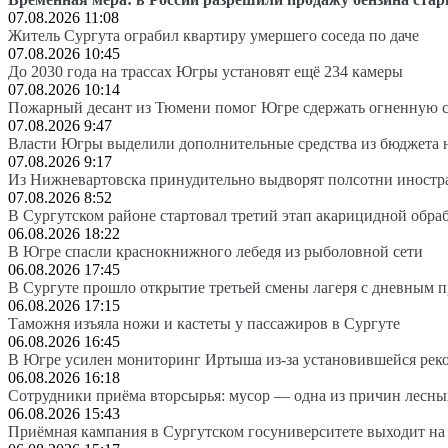
07.08.2026 11:08
Житель Сургута ограбил квартиру умершего соседа по даче
07.08.2026 10:45
До 2030 года на трассах Югры установят ещё 234 камеры
07.08.2026 10:14
Пожарный десант из Тюмени помог Югре сдержать огненную 
07.08.2026 9:47
Власти Югры выделили дополнительные средства из бюджета 
07.08.2026 9:17
Из Нижневартовска принудительно выдворят полсотни иностр
07.08.2026 8:52
В Сургутском районе стартовал третий этап акарицидной обра
06.08.2026 18:22
В Югре спасли краснокнижного лебедя из рыболовной сети
06.08.2026 17:45
В Сургуте прошло открытие третьей смены лагеря с дневным 
06.08.2026 17:15
Таможня изъяла ножи и кастеты у пассажиров в Сургуте
06.08.2026 16:45
В Югре усилен мониторинг Иртыша из-за установившейся рек
06.08.2026 16:18
Сотрудники приёма вторсырья: мусор — одна из причин лесн
06.08.2026 15:43
Приёмная кампания в Сургутском госуниверситете выходит 