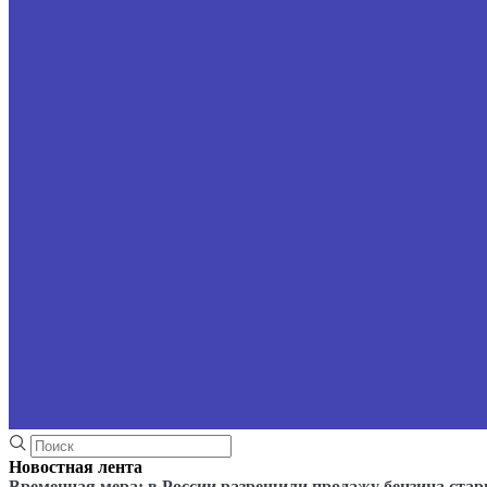
Новостная лента
Временная мера: в России разрешили продажу бензина стар