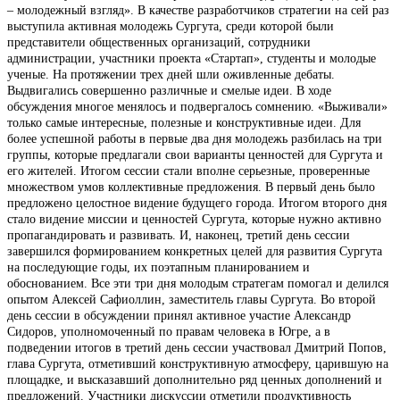
– молодежный взгляд». В качестве разработчиков стратегии на сей раз
выступила активная молодежь Сургута, среди которой были
представители общественных организаций, сотрудники
администрации, участники проекта «Стартап», студенты и молодые
ученые. На протяжении трех дней шли оживленные дебаты.
Выдвигались совершенно различные и смелые идеи. В ходе
обсуждения многое менялось и подвергалось сомнению. «Выживали»
только самые интересные, полезные и конструктивные идеи. Для
более успешной работы в первые два дня молодежь разбилась на три
группы, которые предлагали свои варианты ценностей для Сургута и
его жителей. Итогом сессии стали вполне серьезные, проверенные
множеством умов коллективные предложения. В первый день было
предложено целостное видение будущего города. Итогом второго дня
стало видение миссии и ценностей Сургута, которые нужно активно
пропагандировать и развивать. И, наконец, третий день сессии
завершился формированием конкретных целей для развития Сургута
на последующие годы, их поэтапным планированием и
обоснованием. Все эти три дня молодым стратегам помогал и делился
опытом Алексей Сафиоллин, заместитель главы Сургута. Во второй
день сессии в обсуждении принял активное участие Александр
Сидоров, уполномоченный по правам человека в Югре, а в
подведении итогов в третий день сессии участвовал Дмитрий Попов,
глава Сургута, отметивший конструктивную атмосферу, царившую на
площадке, и высказавший дополнительно ряд ценных дополнений и
предложений. Участники дискуссии отметили продуктивность