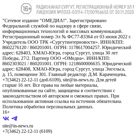
"Сетевое издание "ОМЕДИА!". Зарегистрировано
Федеральной службой по надзору в сфере связи,
информационных технологий и массовых коммуникаций.
Регистрационный номер Эл № ФС77-83364 от 03 июня 2022 г.
Учредитель ООО ТРК «Сургутинтерновости». ИНН/КПП:
8602276120 / 860201001. ОГРН: 1178617004257. Юридический
адрес: 628403, ХМАО-Югра, город Сургут, улица 30 лет
Победы, 27/2. Партнер ООО «ОМедиа». ИНН/КПП:
8602303021 / 860201001. ОГРН: 1218600006635. Юридический
адрес: 628408, ХМАО-Югра, город Сургут, улица Энгельса,
д. 15, помещение 301. Главный редактор: Д.М. Караченцева,
+7(3462) 22-12-11 (доб.6109), site@in-news.ru. Для детей
старше 16 лет. Все права на любые материалы,
опубликованные на сайте, защищены в соответствии с
законодательством об авторском и смежных правах. При
использовании активная ссылка на источник обязательна.
Политика обработки персональных данных.
16+
site@in-news.ru
+7(3462) 22-12-11 (6109)