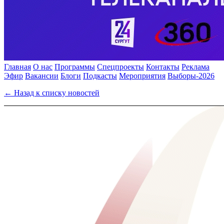
Главная
О нас
Программы
Спецпроекты
Контакты
Реклама
Эфир
Вакансии
Блоги
Подкасты
Мероприятия
Выборы-2026
← Назад к списку новостей