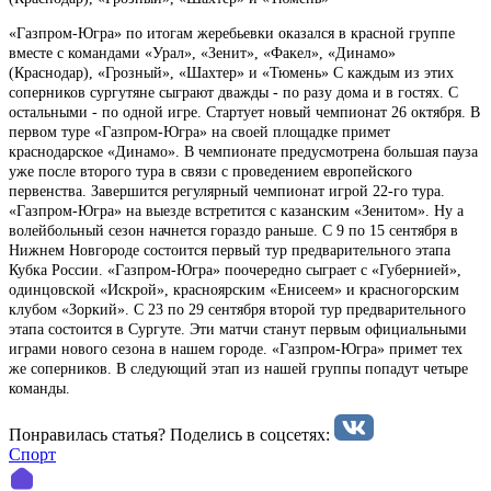
«Газпром-Югра» по итогам жеребьевки оказался в красной группе
вместе с командами «Урал», «Зенит», «Факел», «Динамо»
(Краснодар), «Грозный», «Шахтер» и «Тюмень» С каждым из этих
соперников сургутяне сыграют дважды - по разу дома и в гостях. С
остальными - по одной игре. Стартует новый чемпионат 26 октября. В
первом туре «Газпром-Югра» на своей площадке примет
краснодарское «Динамо». В чемпионате предусмотрена большая пауза
уже после второго тура в связи с проведением европейского
первенства. Завершится регулярный чемпионат игрой 22-го тура.
«Газпром-Югра» на выезде встретится с казанским «Зенитом». Ну а
волейбольный сезон начнется гораздо раньше. С 9 по 15 сентября в
Нижнем Новгороде состоится первый тур предварительного этапа
Кубка России. «Газпром-Югра» поочередно сыграет с «Губернией»,
одинцовской «Искрой», красноярским «Енисеем» и красногорским
клубом «Зоркий». С 23 по 29 сентября второй тур предварительного
этапа состоится в Сургуте. Эти матчи станут первым официальными
играми нового сезона в нашем городе. «Газпром-Югра» примет тех
же соперников. В следующий этап из нашей группы попадут четыре
команды.
Понравилась статья? Поделиcь в соцсетях:
Спорт