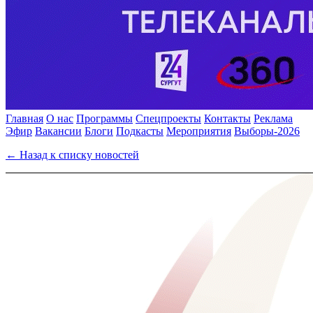
Главная
О нас
Программы
Спецпроекты
Контакты
Реклама
Эфир
Вакансии
Блоги
Подкасты
Мероприятия
Выборы-2026
← Назад к списку новостей