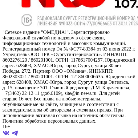
"Сетевое издание "ОМЕДИА!". Зарегистрировано
Федеральной службой по надзору в сфере связи,
информационных технологий и массовых коммуникаций.
Регистрационный номер Эл № ФС77-83364 от 03 июня 2022 г.
Учредитель ООО ТРК «Сургутинтерновости». ИНН/КПП:
8602276120 / 860201001. ОГРН: 1178617004257. Юридический
адрес: 628403, ХМАО-Югра, город Сургут, улица 30 лет
Победы, 27/2. Партнер ООО «ОМедиа». ИНН/КПП:
8602303021 / 860201001. ОГРН: 1218600006635. Юридический
адрес: 628408, ХМАО-Югра, город Сургут, улица Энгельса,
д. 15, помещение 301. Главный редактор: Д.М. Караченцева,
+7(3462) 22-12-11 (доб.6109), site@in-news.ru. Для детей
старше 16 лет. Все права на любые материалы,
опубликованные на сайте, защищены в соответствии с
законодательством об авторском и смежных правах. При
использовании активная ссылка на источник обязательна.
Политика обработки персональных данных.
16+