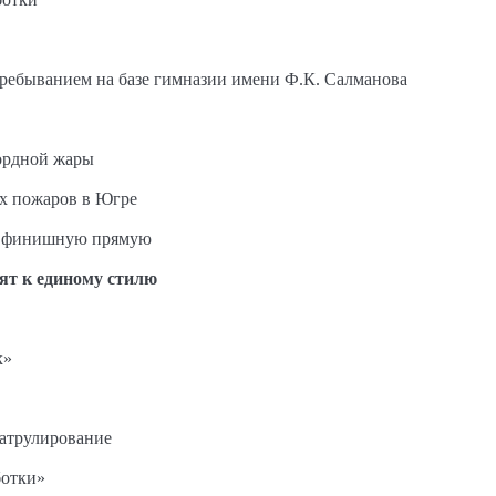
пребыванием на базе гимназии имени Ф.К. Салманова
ордной жары
ых пожаров в Югре
на финишную прямую
ят к единому стилю
к»
патрулирование
ботки»