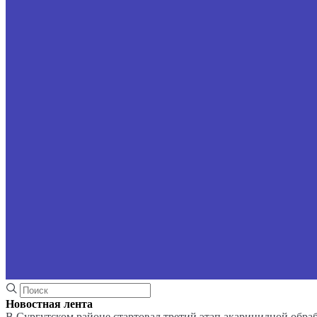
Новостная лента
В Сургутском районе стартовал третий этап акарицидной обра