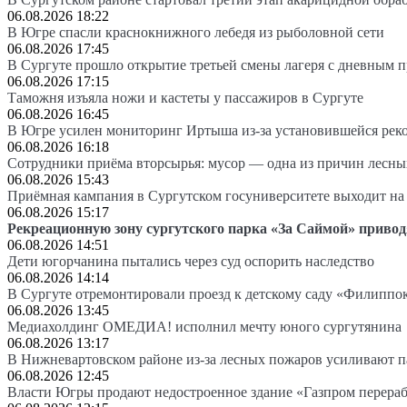
06.08.2026 18:22
В Югре спасли краснокнижного лебедя из рыболовной сети
06.08.2026 17:45
В Сургуте прошло открытие третьей смены лагеря с дневным 
06.08.2026 17:15
Таможня изъяла ножи и кастеты у пассажиров в Сургуте
06.08.2026 16:45
В Югре усилен мониторинг Иртыша из-за установившейся рек
06.08.2026 16:18
Сотрудники приёма вторсырья: мусор — одна из причин лесн
06.08.2026 15:43
Приёмная кампания в Сургутском госуниверситете выходит 
06.08.2026 15:17
Рекреационную зону сургутского парка «За Саймой» привод
06.08.2026 14:51
Дети югорчанина пытались через суд оспорить наследство
06.08.2026 14:14
В Сургуте отремонтировали проезд к детскому саду «Филиппо
06.08.2026 13:45
Медиахолдинг ОМЕДИА! исполнил мечту юного сургутянина
06.08.2026 13:17
В Нижневартовском районе из-за лесных пожаров усиливают 
06.08.2026 12:45
Власти Югры продают недостроенное здание «Газпром перера