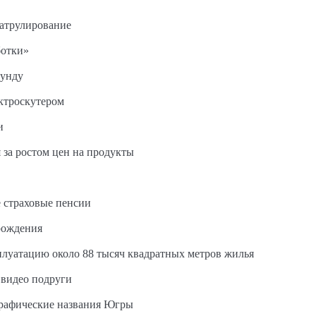
патрулирование
ботки»
кунду
ектроскутером
и
 за ростом цен на продукты
 страховые пенсии
рождения
сплуатацию около 88 тысяч квадратных метров жилья
 видео подруги
графические названия Югры