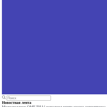
Новостная лента
Медиахолдинг ОМЕДИА! исполнил мечту юного сургутянина