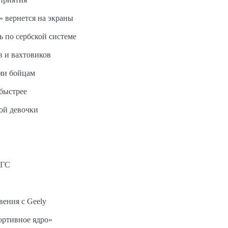
 вернется на экраны
ь по сербской системе
в и вахтовиков
ми бойцам
быстрее
ной девочки
АГС
вения с Geely
ортивное ядро»