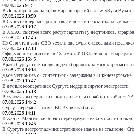
08.08.2026 9:15
В День коренных народов мира югорский фильм «Вуся Вулаты»
07.08.2026 18:50
В Сургуте впервые организовали детский баскетбольный лагер
07.08.2026 18:17
В ХМАО быстрее всего растут зарплаты у нефтяников, аграрие
07.08.2026 17:45
Из Сургута в зону СВО уехали две фуры с адресными посылка
07.08.2026 17:13
Оформление пациентов в Сургутской ОКБ стало в четыре раза 
07.08.2026 16:45
Врачи Сургута почти две недели боролись за жизнь трёхмесяч
07.08.2026 16:14
Двое мегионцев с «синтетикой» задержаны в Нижневартовске
07.08.2026 15:47
В дачных кооперативах Сургута модернизируют электросети
07.08.2026 15:18
В сургутском перинатальном центре начал работать кабинет З
07.08.2026 14:42
Сургут передаст в зону СВО 33 автомобиля
07.08.2026 14:11
В Ханты-Мансийске Subaru перевернулся на бок после столкно
07.08.2026 13:45
В Сургуте достроят административное здание на стадионе «Сп