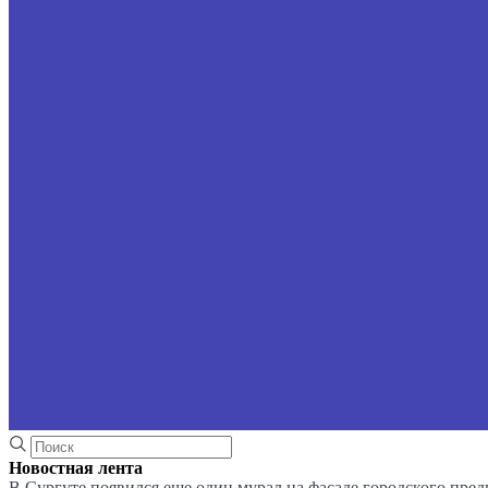
Новостная лента
В Сургуте появился еще один мурал на фасаде городского пре