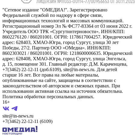
"Сетевое издание "ОМЕДИА!". Зарегистрировано
Федеральной службой по надзору в сфере связи,
информационных технологий и массовых коммуникаций.
Регистрационный номер Эл № ФС77-83364 от 03 июня 2022 г.
Учредитель ООО ТРК «Сургутинтерновости». ИНН/КПП:
8602276120 / 860201001. ОГРН: 1178617004257. Юридический
адрес: 628403, ХМАО-Югра, город Сургут, улица 30 лет
Победы, 27/2. Партнер ООО «ОМедиа». ИНН/КПП:
8602303021 / 860201001. ОГРН: 1218600006635. Юридический
адрес: 628408, ХМАО-Югра, город Сургут, улица Энгельса,
д. 15, помещение 301. Главный редактор: Д.М. Караченцева,
+7(3462) 22-12-11 (доб.6109), site@in-news.ru. Для детей
старше 16 лет. Все права на любые материалы,
опубликованные на сайте, защищены в соответствии с
законодательством об авторском и смежных правах. При
использовании активная ссылка на источник обязательна.
Политика обработки персональных данных.
16+
site@in-news.ru
+7(3462) 22-12-11 (6109)