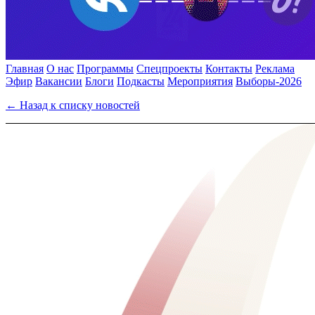
Главная
О нас
Программы
Спецпроекты
Контакты
Реклама
Эфир
Вакансии
Блоги
Подкасты
Мероприятия
Выборы-2026
← Назад к списку новостей