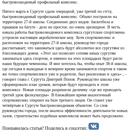
быстровозводимый профильный комплекс.
Пятого марта в Сургуте сдали очередной, уже третий по сч\ту,
быстровозводимый профильный комплекс. Объект построили на
территории 27-й школы. Соединение двух видов: баскетбола и
прыжков на батуте - дело не простое, но очень зрелищное. В честь
начала работы быстровозводимого комплекса сургутские спортсмены
устроили настоящее акробатическое шоу. Хотя спорткомплекс и
расположен на территории 27-й школы, руководство города
рассчитывает, что заниматься здесь будут абсолютно все сургутяне из
близлежащих домов. «Этот зал позволит сотням юных сургутян
заниматься здесь спортом, и именно на этих площадках будут расти
наши будущие чемпионы. И мне хотелось бы, чтобы опыт 38-й школы,
где сегодня в выходные и вечернее время занимаются спортом в таком
же точно спорткомплексе уже и родители, был реализован и здесь» , -
говорит глава г. Сургута Дмитрий Попов. Руководство школы уже
сформировало план уроков, которые будут проходить в этом
комплексе. Новые площади разрешили дилемму «где же проводить
третий урок физкультуры». В ближайшее время аналогичный
спорткомплекс откроют на базе третьего лицея. Он станет уже
четвёртым в Сургуте быстровозводимым объектом. Со слов
руководства города, после анализа эффективности деятельности новых
залов, строительство подобных комплексов может быть продолжено.
Понравилась статья? Поделиcь в соцсетях: