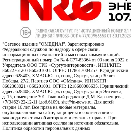
"Сетевое издание "ОМЕДИА!". Зарегистрировано
Федеральной службой по надзору в сфере связи,
информационных технологий и массовых коммуникаций.
Регистрационный номер Эл № ФС77-83364 от 03 июня 2022 г.
Учредитель ООО ТРК «Сургутинтерновости». ИНН/КПП:
8602276120 / 860201001. ОГРН: 1178617004257. Юридический
адрес: 628403, ХМАО-Югра, город Сургут, улица 30 лет
Победы, 27/2. Партнер ООО «ОМедиа». ИНН/КПП:
8602303021 / 860201001. ОГРН: 1218600006635. Юридический
адрес: 628408, ХМАО-Югра, город Сургут, улица Энгельса,
д. 15, помещение 301. Главный редактор: Д.М. Караченцева,
+7(3462) 22-12-11 (доб.6109), site@in-news.ru. Для детей
старше 16 лет. Все права на любые материалы,
опубликованные на сайте, защищены в соответствии с
законодательством об авторском и смежных правах. При
использовании активная ссылка на источник обязательна.
Политика обработки персональных данных.