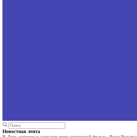
Новостная лента
В День коренных народов мира югорский фильм «Вуся Вулаты»