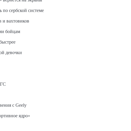
ь по сербской системе
в и вахтовиков
ми бойцам
быстрее
ной девочки
АГС
вения с Geely
ортивное ядро»