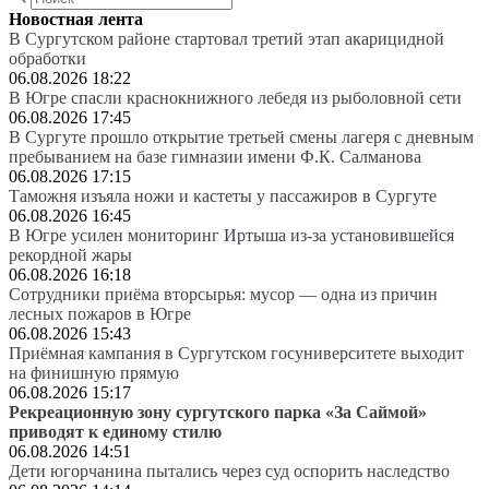
Новостная лента
В Сургутском районе стартовал третий этап акарицидной
обработки
06.08.2026 18:22
В Югре спасли краснокнижного лебедя из рыболовной сети
06.08.2026 17:45
В Сургуте прошло открытие третьей смены лагеря с дневным
пребыванием на базе гимназии имени Ф.К. Салманова
06.08.2026 17:15
Таможня изъяла ножи и кастеты у пассажиров в Сургуте
06.08.2026 16:45
В Югре усилен мониторинг Иртыша из-за установившейся
рекордной жары
06.08.2026 16:18
Сотрудники приёма вторсырья: мусор — одна из причин
лесных пожаров в Югре
06.08.2026 15:43
Приёмная кампания в Сургутском госуниверситете выходит
на финишную прямую
06.08.2026 15:17
Рекреационную зону сургутского парка «За Саймой»
приводят к единому стилю
06.08.2026 14:51
Дети югорчанина пытались через суд оспорить наследство