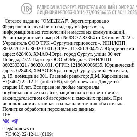
"Сетевое издание "ОМЕДИА!". Зарегистрировано
Федеральной службой по надзору в сфере связи,
информационных технологий и массовых коммуникаций.
Регистрационный номер Эл № ФС77-83364 от 03 июня 2022 г.
Учредитель ООО ТРК «Сургутинтерновости». ИНН/КПП:
8602276120 / 860201001. ОГРН: 1178617004257. Юридический
адрес: 628403, ХМАО-Югра, город Сургут, улица 30 лет
Победы, 27/2. Партнер ООО «ОМедиа». ИНН/КПП:
8602303021 / 860201001. ОГРН: 1218600006635. Юридический
адрес: 628408, ХМАО-Югра, город Сургут, улица Энгельса,
д. 15, помещение 301. Главный редактор: Д.М. Караченцева,
+7(3462) 22-12-11 (доб.6109), site@in-news.ru. Для детей
старше 16 лет. Все права на любые материалы,
опубликованные на сайте, защищены в соответствии с
законодательством об авторском и смежных правах. При
использовании активная ссылка на источник обязательна.
Политика обработки персональных данных.
16+
site@in-news.ru
+7(3462) 22-12-11 (6109)