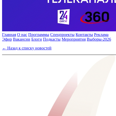
Главная
О нас
Программы
Спецпроекты
Контакты
Реклама
Эфир
Вакансии
Блоги
Подкасты
Мероприятия
Выборы-2026
← Назад к списку новостей