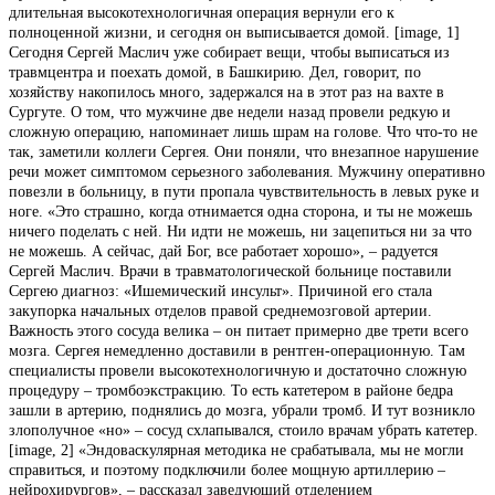
длительная высокотехнологичная операция вернули его к
полноценной жизни, и сегодня он выписывается домой. [image, 1]
Сегодня Сергей Маслич уже собирает вещи, чтобы выписаться из
травмцентра и поехать домой, в Башкирию. Дел, говорит, по
хозяйству накопилось много, задержался на в этот раз на вахте в
Сургуте. О том, что мужчине две недели назад провели редкую и
сложную операцию, напоминает лишь шрам на голове. Что что-то не
так, заметили коллеги Сергея. Они поняли, что внезапное нарушение
речи может симптомом серьезного заболевания. Мужчину оперативно
повезли в больницу, в пути пропала чувствительность в левых руке и
ноге. «Это страшно, когда отнимается одна сторона, и ты не можешь
ничего поделать с ней. Ни идти не можешь, ни зацепиться ни за что
не можешь. А сейчас, дай Бог, все работает хорошо», – радуется
Сергей Маслич. Врачи в травматологической больнице поставили
Сергею диагноз: «Ишемический инсульт». Причиной его стала
закупорка начальных отделов правой среднемозговой артерии.
Важность этого сосуда велика – он питает примерно две трети всего
мозга. Сергея немедленно доставили в рентген-операционную. Там
специалисты провели высокотехнологичную и достаточно сложную
процедуру – тромбоэкстракцию. То есть катетером в районе бедра
зашли в артерию, поднялись до мозга, убрали тромб. И тут возникло
злополучное «но» – сосуд схлапывался, стоило врачам убрать катетер.
[image, 2] «Эндоваскулярная методика не срабатывала, мы не могли
справиться, и поэтому подключили более мощную артиллерию –
нейрохирургов», – рассказал заведующий отделением