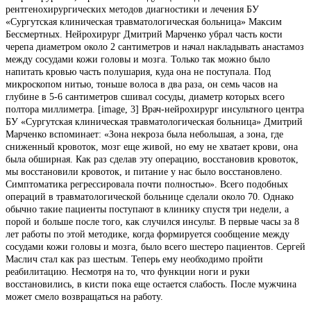
рентгенохирургических методов диагностики и лечения БУ
«Сургутская клиническая травматологическая больница» Максим
Бессмертных. Нейрохирург Дмитрий Марченко убрал часть кости
черепа диаметром около 2 сантиметров и начал накладывать анастамоз
между сосудами кожи головы и мозга. Только так можно было
напитать кровью часть полушария, куда она не поступала. Под
микроскопом нитью, тоньше волоса в два раза, он семь часов на
глубине в 5-6 сантиметров сшивал сосуды, диаметр которых всего
полтора миллиметра. [image, 3] Врач-нейрохирург инсультного центра
БУ «Сургутская клиническая травматологическая больница» Дмитрий
Марченко вспоминает: «Зона некроза была небольшая, а зона, где
сниженный кровоток, мозг еще живой, но ему не хватает крови, она
была обширная. Как раз сделав эту операцию, восстановив кровоток,
мы восстановили кровоток, и питание у нас было восстановлено.
Симптоматика регрессировала почти полностью». Всего подобных
операций в травматологической больнице сделали около 70. Однако
обычно такие пациенты поступают в клинику спустя три недели, а
порой и больше после того, как случился инсульт. В первые часы за 8
лет работы по этой методике, когда формируется сообщение между
сосудами кожи головы и мозга, было всего шестеро пациентов. Сергей
Маслич стал как раз шестым. Теперь ему необходимо пройти
реабилитацию. Несмотря на то, что функции ноги и руки
восстановились, в кисти пока еще остается слабость. После мужчина
может смело возвращаться на работу.