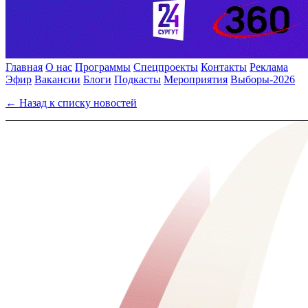
Главная
О нас
Программы
Спецпроекты
Контакты
Реклама
Эфир
Вакансии
Блоги
Подкасты
Мероприятия
Выборы-2026
← Назад к списку новостей