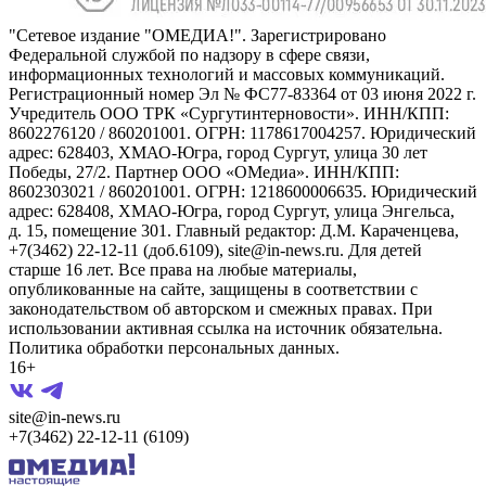
"Сетевое издание "ОМЕДИА!". Зарегистрировано
Федеральной службой по надзору в сфере связи,
информационных технологий и массовых коммуникаций.
Регистрационный номер Эл № ФС77-83364 от 03 июня 2022 г.
Учредитель ООО ТРК «Сургутинтерновости». ИНН/КПП:
8602276120 / 860201001. ОГРН: 1178617004257. Юридический
адрес: 628403, ХМАО-Югра, город Сургут, улица 30 лет
Победы, 27/2. Партнер ООО «ОМедиа». ИНН/КПП:
8602303021 / 860201001. ОГРН: 1218600006635. Юридический
адрес: 628408, ХМАО-Югра, город Сургут, улица Энгельса,
д. 15, помещение 301. Главный редактор: Д.М. Караченцева,
+7(3462) 22-12-11 (доб.6109), site@in-news.ru. Для детей
старше 16 лет. Все права на любые материалы,
опубликованные на сайте, защищены в соответствии с
законодательством об авторском и смежных правах. При
использовании активная ссылка на источник обязательна.
Политика обработки персональных данных.
16+
site@in-news.ru
+7(3462) 22-12-11 (6109)