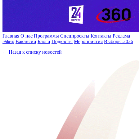
Главная
О нас
Программы
Спецпроекты
Контакты
Реклама
Эфир
Вакансии
Блоги
Подкасты
Мероприятия
Выборы-2026
← Назад к списку новостей