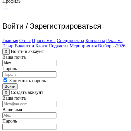
Профиль
Войти
/
Зарегистрироваться
Главная
О нас
Программы
Спецпроекты
Контакты
Реклама
Эфир
Вакансии
Блоги
Подкасты
Мероприятия
Выборы-2026
Войти в аккаунт
X
Ваша почта
Пароль
Запомнить пароль
Войти
Создать аккаунт
X
Ваша почта
Ваше имя
Пароль