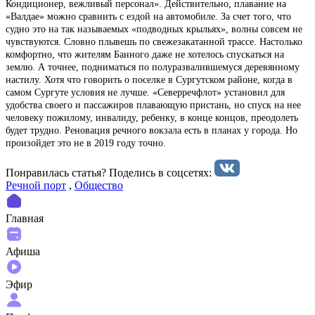
Кондиционер, вежливый персонал». Действительно, плавание на
«Валдае» можно сравнить с ездой на автомобиле. За счет того, что
судно это на так называемых «подводных крыльях», волны совсем не
чувствуются. Словно плывешь по свежезакатанной трассе. Настолько
комфортно, что жителям Банного даже не хотелось спускаться на
землю. А точнее, подниматься по полуразвалившемуся деревянному
настилу. Хотя что говорить о поселке в Сургутском районе, когда в
самом Сургуте условия не лучше. «Северречфлот» установил для
удобства своего и пассажиров плавающую пристань, но спуск на нее
человеку пожилому, инвалиду, ребенку, в конце концов, преодолеть
будет трудно. Реновация речного вокзала есть в планах у города. Но
произойдет это не в 2019 году точно.
Понравилась статья? Поделиcь в соцсетях:
Речной порт
,
Общество
Главная
Афиша
Эфир