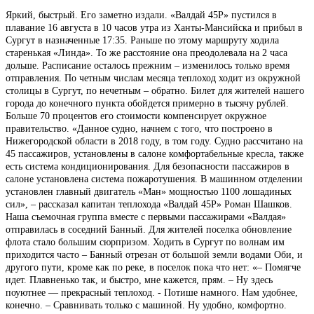
Яркий, быстрый. Его заметно издали. «Валдай 45Р» пустился в
плавание 16 августа в 10 часов утра из Ханты-Мансийска и прибыл в
Сургут в назначенные 17:35. Раньше по этому маршруту ходила
старенькая «Линда». То же расстояние она преодолевала на 2 часа
дольше. Расписание осталось прежним – изменилось только время
отправления. По четным числам месяца теплоход ходит из окружной
столицы в Сургут, по нечетным – обратно. Билет для жителей нашего
города до конечного пункта обойдется примерно в тысячу рублей.
Больше 70 процентов его стоимости компенсирует окружное
правительство. «Данное судно, начнем с того, что построено в
Нижегородской области в 2018 году, в том году. Судно рассчитано на
45 пассажиров, установлены в салоне комфортабельные кресла, также
есть система кондиционирования. Для безопасности пассажиров в
салоне установлена система пожаротушения. В машинном отделении
установлен главный двигатель «Ман» мощностью 1100 лошадиных
сил», – рассказал капитан теплохода «Валдай 45Р» Роман Шашков.
Наша съемочная группа вместе с первыми пассажирами «Валдая»
отправилась в соседний Банный. Для жителей поселка обновление
флота стало большим сюрпризом. Ходить в Сургут по волнам им
приходится часто – Банный отрезан от большой земли водами Оби, и
другого пути, кроме как по реке, в поселок пока что нет: «– Помягче
идет. Плавненько так, и быстро, мне кажется, прям. – Ну здесь
поуютнее — прекрасный теплоход. - Потише намного. Нам удобнее,
конечно. – Сравнивать только с машиной. Ну удобно, комфортно.