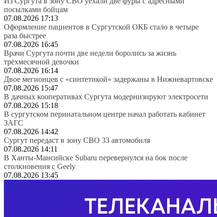
Из Сургута в зону СВО уехали две фуры с адресными
посылками бойцам
07.08.2026 17:13
Оформление пациентов в Сургутской ОКБ стало в четыре
раза быстрее
07.08.2026 16:45
Врачи Сургута почти две недели боролись за жизнь
трёхмесячной девочки
07.08.2026 16:14
Двое мегионцев с «синтетикой» задержаны в Нижневартовске
07.08.2026 15:47
В дачных кооперативах Сургута модернизируют электросети
07.08.2026 15:18
В сургутском перинатальном центре начал работать кабинет
ЗАГС
07.08.2026 14:42
Сургут передаст в зону СВО 33 автомобиля
07.08.2026 14:11
В Ханты-Мансийске Subaru перевернулся на бок после
столкновения с Geely
07.08.2026 13:45