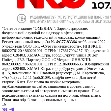
"Сетевое издание "ОМЕДИА!". Зарегистрировано
Федеральной службой по надзору в сфере связи,
информационных технологий и массовых коммуникаций.
Регистрационный номер Эл № ФС77-83364 от 03 июня 2022 г.
Учредитель ООО ТРК «Сургутинтерновости». ИНН/КПП:
8602276120 / 860201001. ОГРН: 1178617004257. Юридический
адрес: 628403, ХМАО-Югра, город Сургут, улица 30 лет
Победы, 27/2. Партнер ООО «ОМедиа». ИНН/КПП:
8602303021 / 860201001. ОГРН: 1218600006635. Юридический
адрес: 628408, ХМАО-Югра, город Сургут, улица Энгельса,
д. 15, помещение 301. Главный редактор: Д.М. Караченцева,
+7(3462) 22-12-11 (доб.6109), site@in-news.ru. Для детей
старше 16 лет. Все права на любые материалы,
опубликованные на сайте, защищены в соответствии с
законодательством об авторском и смежных правах. При
использовании активная ссылка на источник обязательна.
Политика обработки персональных данных.
16+