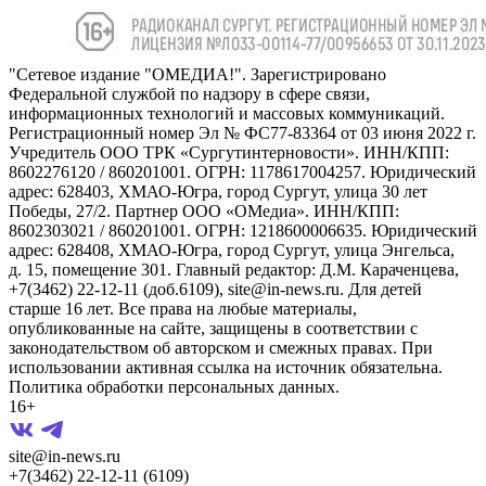
"Сетевое издание "ОМЕДИА!". Зарегистрировано
Федеральной службой по надзору в сфере связи,
информационных технологий и массовых коммуникаций.
Регистрационный номер Эл № ФС77-83364 от 03 июня 2022 г.
Учредитель ООО ТРК «Сургутинтерновости». ИНН/КПП:
8602276120 / 860201001. ОГРН: 1178617004257. Юридический
адрес: 628403, ХМАО-Югра, город Сургут, улица 30 лет
Победы, 27/2. Партнер ООО «ОМедиа». ИНН/КПП:
8602303021 / 860201001. ОГРН: 1218600006635. Юридический
адрес: 628408, ХМАО-Югра, город Сургут, улица Энгельса,
д. 15, помещение 301. Главный редактор: Д.М. Караченцева,
+7(3462) 22-12-11 (доб.6109), site@in-news.ru. Для детей
старше 16 лет. Все права на любые материалы,
опубликованные на сайте, защищены в соответствии с
законодательством об авторском и смежных правах. При
использовании активная ссылка на источник обязательна.
Политика обработки персональных данных.
16+
site@in-news.ru
+7(3462) 22-12-11 (6109)