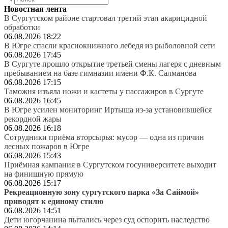
Новостная лента
В Сургутском районе стартовал третий этап акарицидной
обработки
06.08.2026 18:22
В Югре спасли краснокнижного лебедя из рыболовной сети
06.08.2026 17:45
В Сургуте прошло открытие третьей смены лагеря с дневным
пребыванием на базе гимназии имени Ф.К. Салманова
06.08.2026 17:15
Таможня изъяла ножи и кастеты у пассажиров в Сургуте
06.08.2026 16:45
В Югре усилен мониторинг Иртыша из-за установившейся
рекордной жары
06.08.2026 16:18
Сотрудники приёма вторсырья: мусор — одна из причин
лесных пожаров в Югре
06.08.2026 15:43
Приёмная кампания в Сургутском госуниверситете выходит
на финишную прямую
06.08.2026 15:17
Рекреационную зону сургутского парка «За Саймой»
приводят к единому стилю
06.08.2026 14:51
Дети югорчанина пытались через суд оспорить наследство