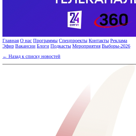
Главная
О нас
Программы
Спецпроекты
Контакты
Реклама
Эфир
Вакансии
Блоги
Подкасты
Мероприятия
Выборы-2026
← Назад к списку новостей