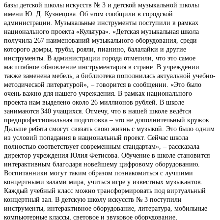
базы детской школы искусств № 3 и детской музыкальной школы
имени Ю. Д. Кузнецова. Об этом сообщили в городской
администрации. Музыкальные инструменты поступили в рамках
национального проекта «Культура». «Детская музыкальная школа
получила 267 наименований музыкального оборудования, среди
которого домры, трубы, рояли, пианино, балалайки и другие
инструменты. В администрации города отметили, что это самое
масштабное обновление инструментария в стране. В учреждении
также заменена мебель, а библиотека пополнилась актуальной учебно-
методической литературой», – говорится в сообщении. «Это было
очень важно для нашего учреждения. В рамках национального
проекта нам выделено около 26 миллионов рублей. В школе
занимаются 340 учащихся. Отмечу, что в нашей школе ведётся
предпрофессиональная подготовка – это не дополнительный кружок.
Дальше ребята смогут связать свою жизнь с музыкой. Это было одним
из условий попадания в национальный проект. Сейчас школа
полностью соответствует современным стандартам», – рассказала
директор учреждения Юлия Фетисова. Обучение в школе становится
интерактивным благодаря новейшему цифровому оборудованию.
Воспитанники могут таким образом познакомиться с лучшими
концертными залами мира, учиться игре у известных музыкантов.
Каждый учебный класс можно трансформировать под виртуальный
концертный зал. В детскую школу искусств № 3 поступили
инструменты, интерактивное оборудование, литература, мобильные
компьютерные классы, световое и звуковое оборудование,