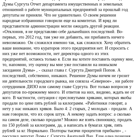
Думы Сургута Отчет департамента имущественных и земельных
отношений о работе муниципальных предприятий за прошлый год
депутаты не приняли. Что не удивительно. О своем решении
народные избранники говорили еще на комитетах. И вряд ли
представители администрации могли ожидать другой реакции.
«Отклонив, я не представляю себе дальнейших последствий. Во-
первых, это 2012 год, там уже ни добавить, ни прибавить ничего
невозможно. Он сложился именно так, как сложился. Хочу обратить
ваше внимание, что кураторов этого предприятия нет. И спросить с
них уже нет возможности, нет директора одного из этих
предприятий, остаюсь только я. Если вы хотите поставить оценку мне,
то, напомню, эту оценку вы мне уже поставили на июньском
заседании Думы» , - сказал глава г. Сургута Дмитрий Попов. А
последствий, собственно, никаких. Решение Думы ничем не грозит
ни деятельности городского рынка, ни совхоза «Северное» , ни работе
сотрудников ДИЗО или самому главе Сургута. Вот только вопросов у
депутатов по-прежнему много. И ответов на них, видимо, ждать не от
кого. В частности, ситуация с пресловутыми хряками, которых якобы
продали по цене пять рублей за килограмм. «Работники говорят, а
нету у нас никаких хряков. Было 4: 2 старых, 2 молодых - продали. А
нам говорили, что их сорок штук. А некому задать вопрос: а сколько
на самом деле, сколько продали? Можно же взять свинюшку, продать
по 150 рублей за килограмм, да, а написать в бумагах хряк, пять
рублей за кг. Нормально. Полторы тысячи процентов прибыли» , -
рассудил депутат Думы г. Сургута Анатолий Вац. Еще одна позиция,