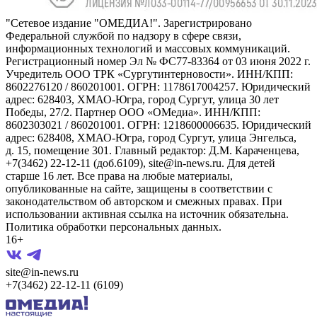
"Сетевое издание "ОМЕДИА!". Зарегистрировано
Федеральной службой по надзору в сфере связи,
информационных технологий и массовых коммуникаций.
Регистрационный номер Эл № ФС77-83364 от 03 июня 2022 г.
Учредитель ООО ТРК «Сургутинтерновости». ИНН/КПП:
8602276120 / 860201001. ОГРН: 1178617004257. Юридический
адрес: 628403, ХМАО-Югра, город Сургут, улица 30 лет
Победы, 27/2. Партнер ООО «ОМедиа». ИНН/КПП:
8602303021 / 860201001. ОГРН: 1218600006635. Юридический
адрес: 628408, ХМАО-Югра, город Сургут, улица Энгельса,
д. 15, помещение 301. Главный редактор: Д.М. Караченцева,
+7(3462) 22-12-11 (доб.6109), site@in-news.ru. Для детей
старше 16 лет. Все права на любые материалы,
опубликованные на сайте, защищены в соответствии с
законодательством об авторском и смежных правах. При
использовании активная ссылка на источник обязательна.
Политика обработки персональных данных.
16+
site@in-news.ru
+7(3462) 22-12-11 (6109)