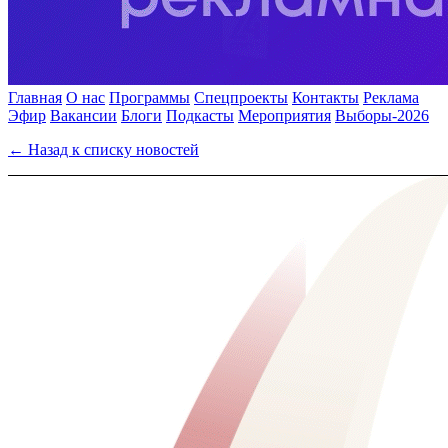
Главная
О нас
Программы
Спецпроекты
Контакты
Реклама
Эфир
Вакансии
Блоги
Подкасты
Мероприятия
Выборы-2026
← Назад к списку новостей