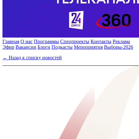
Главная
О нас
Программы
Спецпроекты
Контакты
Реклама
Эфир
Вакансии
Блоги
Подкасты
Мероприятия
Выборы-2026
← Назад к списку новостей