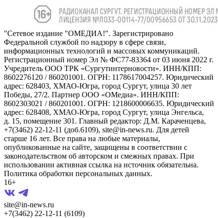
"Сетевое издание "ОМЕДИА!". Зарегистрировано
Федеральной службой по надзору в сфере связи,
информационных технологий и массовых коммуникаций.
Регистрационный номер Эл № ФС77-83364 от 03 июня 2022 г.
Учредитель ООО ТРК «Сургутинтерновости». ИНН/КПП:
8602276120 / 860201001. ОГРН: 1178617004257. Юридический
адрес: 628403, ХМАО-Югра, город Сургут, улица 30 лет
Победы, 27/2. Партнер ООО «ОМедиа». ИНН/КПП:
8602303021 / 860201001. ОГРН: 1218600006635. Юридический
адрес: 628408, ХМАО-Югра, город Сургут, улица Энгельса,
д. 15, помещение 301. Главный редактор: Д.М. Караченцева,
+7(3462) 22-12-11 (доб.6109), site@in-news.ru. Для детей
старше 16 лет. Все права на любые материалы,
опубликованные на сайте, защищены в соответствии с
законодательством об авторском и смежных правах. При
использовании активная ссылка на источник обязательна.
Политика обработки персональных данных.
16+
site@in-news.ru
+7(3462) 22-12-11 (6109)