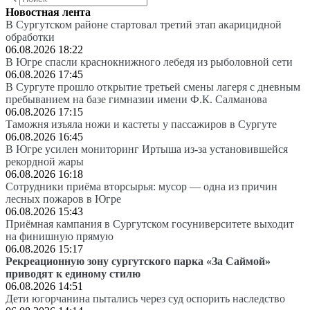
Новостная лента
В Сургутском районе стартовал третий этап акарицидной
обработки
06.08.2026 18:22
В Югре спасли краснокнижного лебедя из рыболовной сети
06.08.2026 17:45
В Сургуте прошло открытие третьей смены лагеря с дневным
пребыванием на базе гимназии имени Ф.К. Салманова
06.08.2026 17:15
Таможня изъяла ножи и кастеты у пассажиров в Сургуте
06.08.2026 16:45
В Югре усилен мониторинг Иртыша из-за установившейся
рекордной жары
06.08.2026 16:18
Сотрудники приёма вторсырья: мусор — одна из причин
лесных пожаров в Югре
06.08.2026 15:43
Приёмная кампания в Сургутском госуниверситете выходит
на финишную прямую
06.08.2026 15:17
Рекреационную зону сургутского парка «За Саймой»
приводят к единому стилю
06.08.2026 14:51
Дети югорчанина пытались через суд оспорить наследство